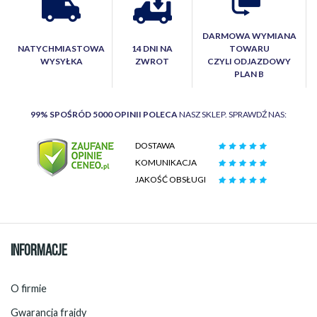
DARMOWA WYMIANA
NATYCHMIASTOWA
14 DNI NA
TOWARU
WYSYŁKA
ZWROT
CZYLI ODJAZDOWY
PLAN B
99% SPOŚRÓD 5000 OPINII POLECA
NASZ SKLEP. SPRAWDŹ NAS:
DOSTAWA
KOMUNIKACJA
JAKOŚĆ OBSŁUGI
INFORMACJE
O firmie
Gwarancja frajdy