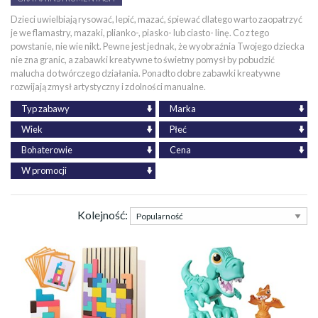
Dzieci uwielbiają rysować, lepić, mazać, śpiewać dlatego warto zaopatrzyć
je we flamastry, mazaki, plianko-, piasko- lub ciasto- linę. Co z tego
powstanie, nie wie nikt. Pewne jest jednak, że wyobraźnia Twojego dziecka
nie zna granic, a zabawki kreatywne to świetny pomysł by pobudzić
malucha do twórczego działania. Ponadto dobre zabawki kreatywne
rozwijają zmysł artystyczny i zdolności manualne.
Typ zabawy
Marka
Wiek
Płeć
Bohaterowie
Cena
W promocji
Kolejność: