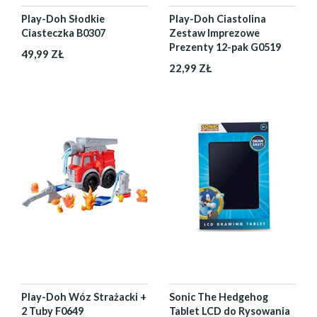
Play-Doh Słodkie
Play-Doh Ciastolina
Ciasteczka B0307
Zestaw Imprezowe
Prezenty 12-pak G0519
49,99 ZŁ
22,99 ZŁ
Play-Doh Wóz Strażacki +
Sonic The Hedgehog
2 Tuby F0649
Tablet LCD do Rysowania