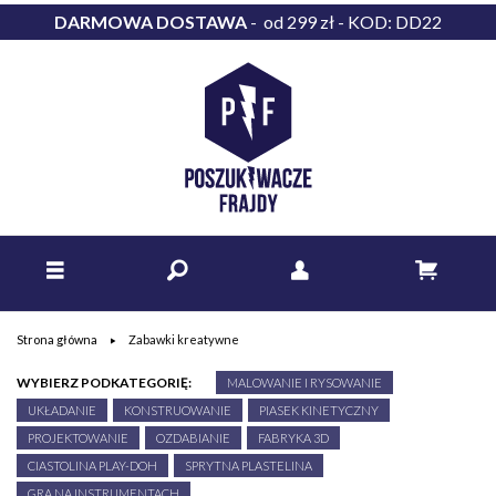
DARMOWA DOSTAWA
- od 299 zł - KOD: DD22
Strona główna
Zabawki kreatywne
WYBIERZ PODKATEGORIĘ:
MALOWANIE I RYSOWANIE
UKŁADANIE
KONSTRUOWANIE
PIASEK KINETYCZNY
PROJEKTOWANIE
OZDABIANIE
FABRYKA 3D
CIASTOLINA PLAY-DOH
SPRYTNA PLASTELINA
GRA NA INSTRUMENTACH