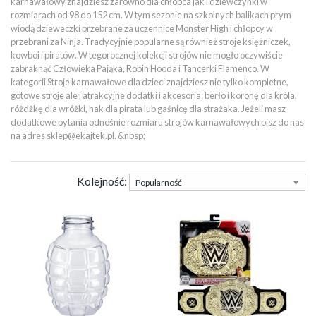
karnawałowy znajdziesz zarówno dla chłopca jak i dziewczynki w
rozmiarach od 98 do 152 cm. W tym sezonie na szkolnych balikach prym
wiodą dzieweczki przebrane za uczennice Monster High i chłopcy w
przebrani za Ninja. Tradycyjnie popularne są również stroje księżniczek,
kowboi i piratów. W tegorocznej kolekcji strojów nie mogło oczywiście
zabraknąć Człowieka Pająka, Robin Hooda i Tancerki Flamenco. W
kategorii Stroje karnawałowe dla dzieci znajdziesz nie tylko kompletne,
gotowe stroje ale i atrakcyjne dodatki i akcesoria: berło i koronę dla króla,
różdżkę dla wróżki, hak dla pirata lub gaśnicę dla strażaka. Jeżeli masz
dodatkowe pytania odnośnie rozmiaru strojów karnawałowych pisz do nas
na adres sklep@ekajtek.pl. &nbsp;
Kolejność: