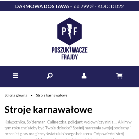
DARMOWA DOSTAWA
- od 299 zł - KOD: DD22
Strona główna
Stroje karnawałowe
Stroje karnawałowe
Księżcznika, Spiderman, Calineczka, policjant, wojowniczy ninja.... A kim w
tym roku chciałoby być Twoje dziecko? Spełnij marzenia swojej pociechy i
przenieś go w magiczny świat ulubionego bohatera. Odpowiedni strój