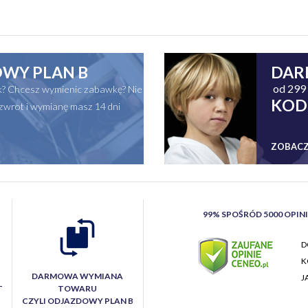
WY PLAN B
DAR
od 299 
ak? Chcesz wymienic zabawkę? Nie
KOD
zwrot i wymianę masz 14 dni
ZOBACZ
99% SPOŚRÓD 5000 OPIN
D
K
DARMOWA WYMIANA
J
T
TOWARU
CZYLI ODJAZDOWY PLAN B