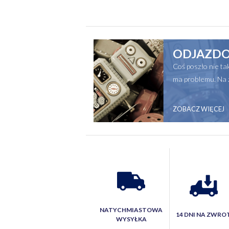
ODJAZDO
Coś poszło nie t
ma problemu. Na 
ZOBACZ WIĘCEJ
NATYCHMIASTOWA
14 DNI NA ZWRO
WYSYŁKA