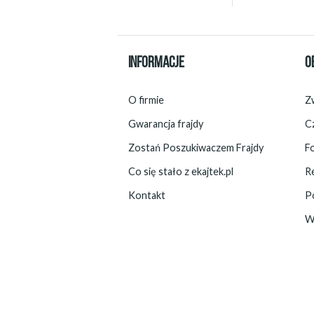
INFORMACJE
O
O firmie
Zw
Gwarancja frajdy
C
Zostań Poszukiwaczem Frajdy
F
Co się stało z ekajtek.pl
R
Kontakt
P
W