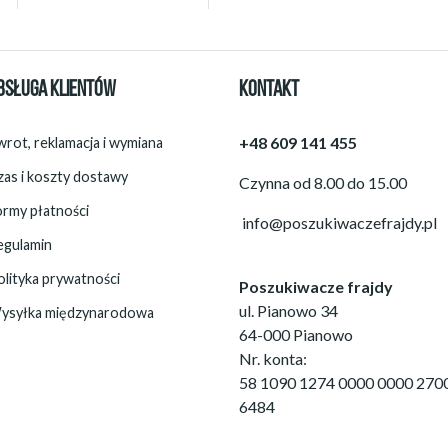
BSŁUGA KLIENTÓW
KONTAKT
+48 609 141 455
rot, reklamacja i wymiana
zas i koszty dostawy
Czynna od 8.00 do 15.00
ormy płatności
info@poszukiwaczefrajdy.pl
egulamin
olityka prywatności
Poszukiwacze frajdy
ul. Pianowo 34
ysyłka międzynarodowa
64-000 Pianowo
Nr. konta:
58 1090 1274 0000 0000 270
6484