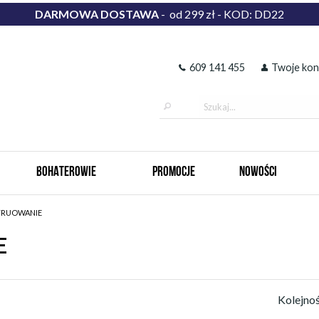
DARMOWA DOSTAWA
- od 299 zł - KOD: DD22
609 141 455
Twoje kon
BOHATEROWIE
PROMOCJE
NOWOŚCI
TRUOWANIE
E
Kolejno