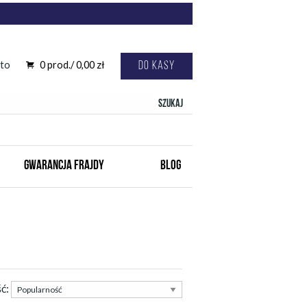
to
0
prod./
0,00
zł
Do kasy
Szukaj
GWARANCJA FRAJDY
BLOG
ść: