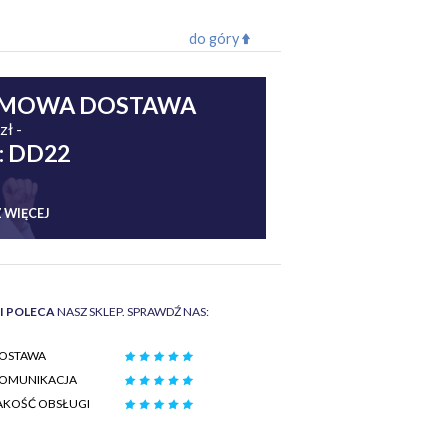
do góry
MOWA DOSTAWA
zł -
: DD22
 WIĘCEJ
II POLECA
NASZ SKLEP. SPRAWDŹ NAS:
OSTAWA
OMUNIKACJA
AKOŚĆ OBSŁUGI