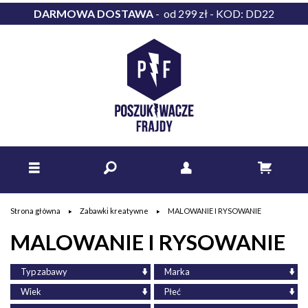
DARMOWA DOSTAWA
- od 299 zł - KOD: DD22
Strona główna
Zabawki kreatywne
MALOWANIE I RYSOWANIE
MALOWANIE I RYSOWANIE
Typ zabawy
Marka
Wiek
Płeć