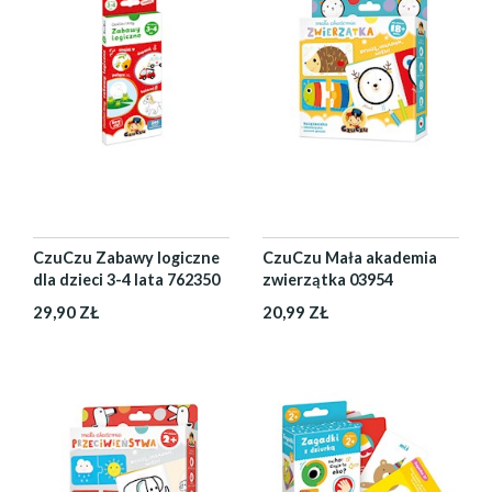
CzuCzu Zabawy logiczne
CzuCzu Mała akademia
dla dzieci 3-4 lata 762350
zwierzątka 03954
29,90 ZŁ
20,99 ZŁ