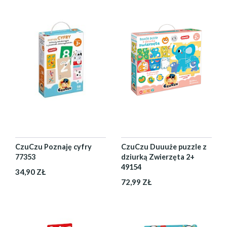
CzuCzu Poznaję cyfry
CzuCzu Duuuże puzzle z
77353
dziurką Zwierzęta 2+
49154
34,90 ZŁ
72,99 ZŁ