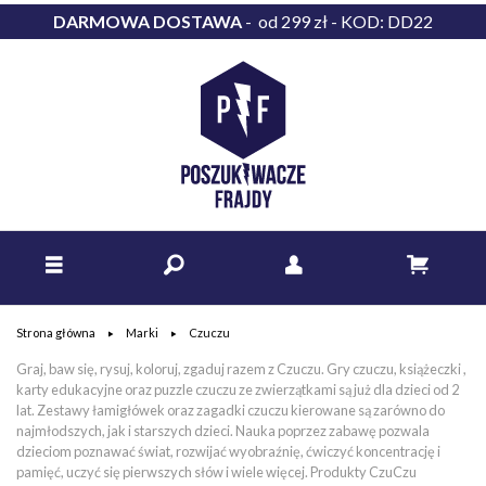
DARMOWA DOSTAWA
- od 299 zł - KOD: DD22
Strona główna
Marki
Czuczu
Graj, baw się, rysuj, koloruj, zgaduj razem z Czuczu. Gry czuczu, książeczki ,
karty edukacyjne oraz puzzle czuczu ze zwierzątkami są już dla dzieci od 2
lat. Zestawy łamigłówek oraz zagadki czuczu kierowane są zarówno do
najmłodszych, jak i starszych dzieci. Nauka poprzez zabawę pozwala
dzieciom poznawać świat, rozwijać wyobraźnię, ćwiczyć koncentrację i
pamięć, uczyć się pierwszych słów i wiele więcej. Produkty CzuCzu