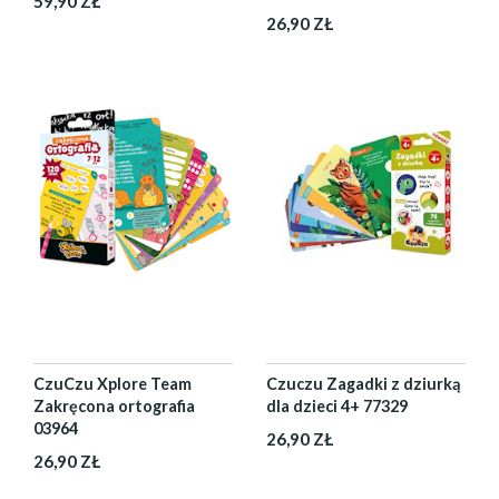
59,90 ZŁ
26,90 ZŁ
CzuCzu Xplore Team
Czuczu Zagadki z dziurką
Zakręcona ortografia
dla dzieci 4+ 77329
03964
26,90 ZŁ
26,90 ZŁ