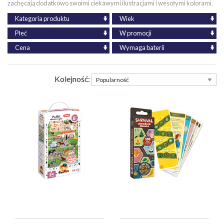
zachęcają dodatkowo swoimi ciekawymi ilustracjami i wesołymi kolorami.
Kategoria produktu
Wiek
Płeć
W promocji
Cena
Wymaga baterii
Kolejność: