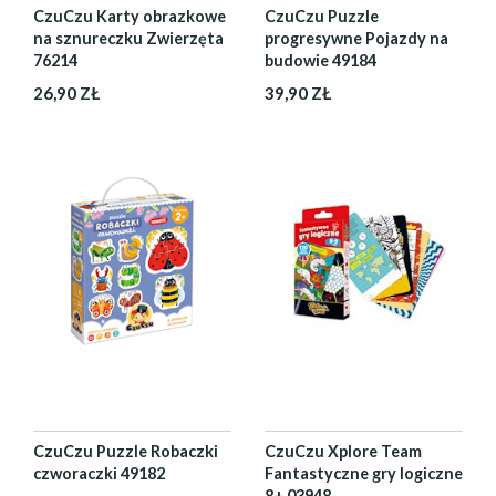
CzuCzu Karty obrazkowe
CzuCzu Puzzle
na sznureczku Zwierzęta
progresywne Pojazdy na
76214
budowie 49184
26,90 ZŁ
39,90 ZŁ
CzuCzu Puzzle Robaczki
CzuCzu Xplore Team
czworaczki 49182
Fantastyczne gry logiczne
8+ 03948