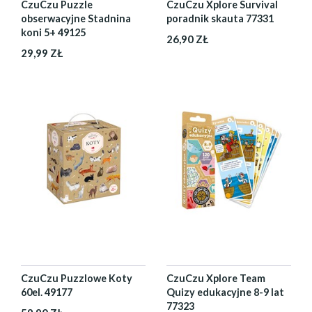
CzuCzu Puzzle
CzuCzu Xplore Survival
obserwacyjne Stadnina
poradnik skauta 77331
koni 5+ 49125
26,90 ZŁ
29,99 ZŁ
CzuCzu Puzzlowe Koty
CzuCzu Xplore Team
60el. 49177
Quizy edukacyjne 8-9 lat
77323