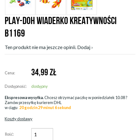
PLAY-DOH WIADERKO KREATYWNOŚCI
B1169
Ten produkt nie ma jeszcze opinii. Dodaj ›
34,99
ZŁ
Cena:
Dostępność:
dostępny
Ekspresowa wysyłka.
Chcesz otrzymać paczkę w
poniedziałek 10.08
?
Zamów przesyłkę kurierem DHL
w ciągu
20 godzin 29 minut 6 sekund
Koszty dostawy
Ilość: