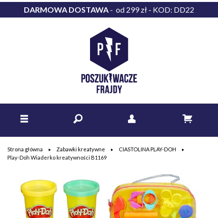
DARMOWA DOSTAWA
- od 299 zł - KOD: DD22
Strona główna
Zabawki kreatywne
CIASTOLINA PLAY-DOH
Play-Doh Wiaderko kreatywności B1169