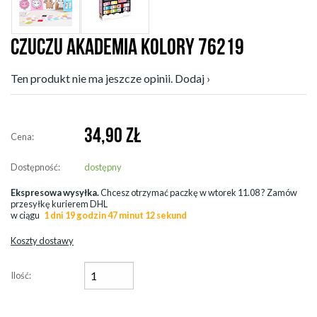
CZUCZU AKADEMIA KOLORY 76219
Ten produkt nie ma jeszcze opinii. Dodaj ›
34,90
ZŁ
Cena:
Dostępność:
dostępny
Ekspresowa wysyłka.
Chcesz otrzymać paczkę w
wtorek 11.08
? Zamów
przesyłkę kurierem DHL
w ciągu
1 dni 19 godzin 47 minut 12 sekund
Koszty dostawy
Ilość: