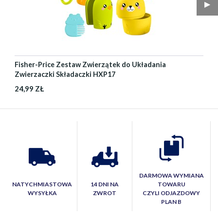
▶︎
Fisher-Price Zestaw Zwierzątek do Układania
Zwierzaczki Składaczki HXP17
24,99 ZŁ
DARMOWA WYMIANA
NATYCHMIASTOWA
14 DNI NA
TOWARU
WYSYŁKA
ZWROT
CZYLI ODJAZDOWY
PLAN B