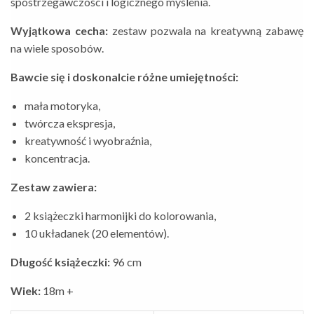
spostrzegawczości i logicznego myślenia.
Wyjątkowa cecha:
zestaw pozwala na kreatywną zabawę
na wiele sposobów.
Bawcie się i doskonalcie różne umiejętności:
mała motoryka,
twórcza ekspresja,
kreatywność i wyobraźnia,
koncentracja.
Zestaw zawiera:
2 książeczki harmonijki do kolorowania,
10 układanek (20 elementów).
Długość książeczki:
96 cm
Wiek:
18m +