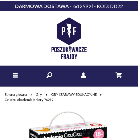
DARMOWA DOSTAWA
- od 299 zł - KOD: DD22
Strona główna
Gry
GRY I ZABAWY EDUKACYJNE
Czuczu Akademia Kolory 76219