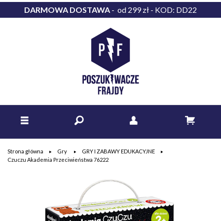
DARMOWA DOSTAWA
- od 299 zł - KOD: DD22
Strona główna
Gry
GRY I ZABAWY EDUKACYJNE
Czuczu Akademia Przeciwieństwa 76222