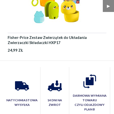
▶︎
Fisher-Price Zestaw Zwierzątek do Układania
Zwierzaczki Składaczki HXP17
24,99 ZŁ
DARMOWA WYMIANA
NATYCHMIASTOWA
14 DNI NA
TOWARU
WYSYŁKA
ZWROT
CZYLI ODJAZDOWY
PLAN B