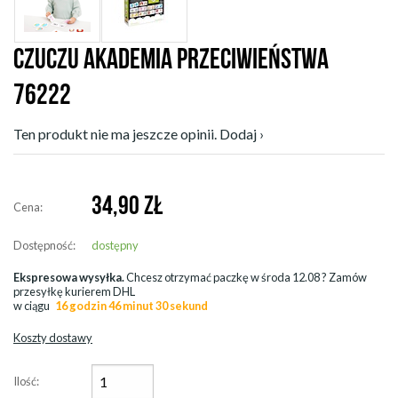
CZUCZU AKADEMIA PRZECIWIEŃSTWA
76222
Ten produkt nie ma jeszcze opinii. Dodaj ›
34,90
ZŁ
Cena:
Dostępność:
dostępny
Ekspresowa wysyłka.
Chcesz otrzymać paczkę w
środa 12.08
? Zamów
przesyłkę kurierem DHL
w ciągu
16 godzin 46 minut 29 sekund
Koszty dostawy
Ilość: