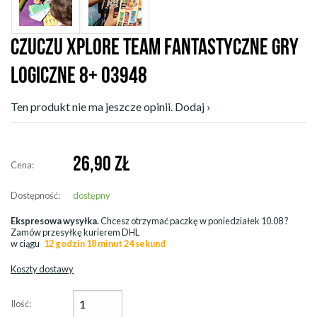
CZUCZU XPLORE TEAM FANTASTYCZNE GRY
LOGICZNE 8+ 03948
Ten produkt nie ma jeszcze opinii. Dodaj ›
26,90
ZŁ
Cena:
Dostępność:
dostępny
Ekspresowa wysyłka.
Chcesz otrzymać paczkę w
poniedziałek 10.08
?
Zamów przesyłkę kurierem DHL
w ciągu
12 godzin 18 minut 22 sekund
Koszty dostawy
Ilość: