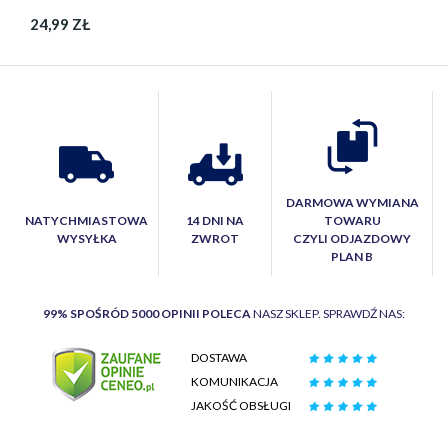
24,99 ZŁ
DARMOWA WYMIANA
NATYCHMIASTOWA
14 DNI NA
TOWARU
WYSYŁKA
ZWROT
CZYLI ODJAZDOWY
PLAN B
99% SPOŚRÓD 5000 OPINII POLECA
NASZ SKLEP. SPRAWDŹ NAS:
DOSTAWA
KOMUNIKACJA
JAKOŚĆ OBSŁUGI