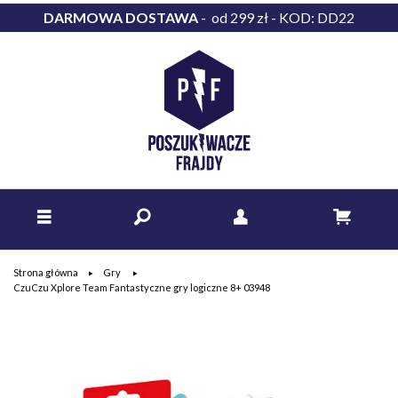
DARMOWA DOSTAWA
- od 299 zł - KOD: DD22
Strona główna
Gry
CzuCzu Xplore Team Fantastyczne gry logiczne 8+ 03948