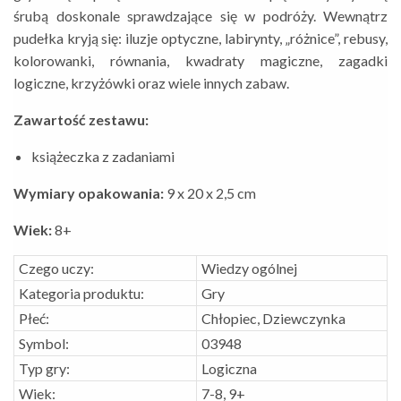
śrubą doskonale sprawdzające się w podróży. Wewnątrz
pudełka kryją się: iluzje optyczne, labirynty, „różnice”, rebusy,
kolorowanki, równania, kwadraty magiczne, zagadki
logiczne, krzyżówki oraz wiele innych zabaw.
Zawartość zestawu:
książeczka z zadaniami
Wymiary opakowania:
9 x 20 x 2,5 cm
Wiek:
8+
Czego uczy:
Wiedzy ogólnej
Kategoria produktu:
Gry
Płeć:
Chłopiec, Dziewczynka
Symbol:
03948
Typ gry:
Logiczna
Wiek:
7-8, 9+