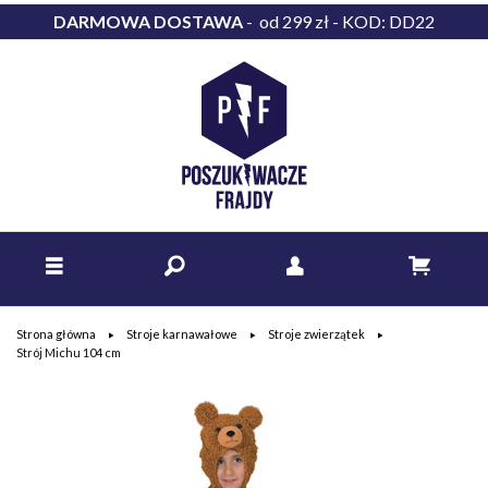
DARMOWA DOSTAWA
- od 299 zł - KOD: DD22
Strona główna
Stroje karnawałowe
Stroje zwierzątek
Strój Michu 104 cm