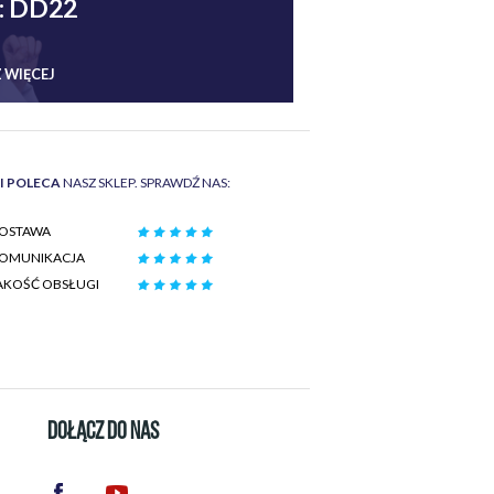
: DD22
 WIĘCEJ
II POLECA
NASZ SKLEP. SPRAWDŹ NAS:
OSTAWA
OMUNIKACJA
AKOŚĆ OBSŁUGI
DOŁĄCZ DO NAS