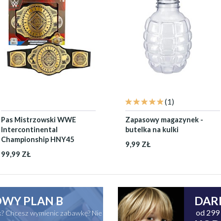
(1)
Pas Mistrzowski WWE
Zapasowy magazynek -
Intercontinental
butelka na kulki
Championship HNY45
9,99 ZŁ
99,99 ZŁ
WY PLAN B
DAR
od 299 
ak? Chcesz wymienic zabawkę? Nie