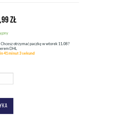
,99
ZŁ
tępny
.
Chcesz otrzymać paczkę w
wtorek 11.08
?
ierem DHL
in 41 minut 1 sekund