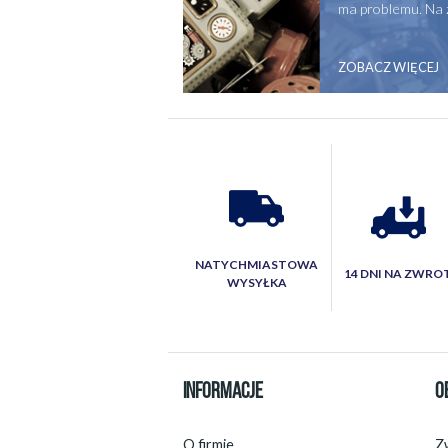
ma problemu. Na 
ZOBACZ WIĘCEJ
NATYCHMIASTOWA
14 DNI NA ZWRO
WYSYŁKA
INFORMACJE
O
O firmie
Zw