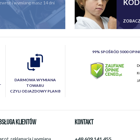
KOD
zwrot i wymianę masz 14 dni
ZOBACZ
99% SPOŚRÓD 5000 OPIN
D
K
DARMOWA WYMIANA
J
T
TOWARU
CZYLI ODJAZDOWY PLAN B
BSŁUGA KLIENTÓW
KONTAKT
+48 609 141 455
rot, reklamacja i wymiana