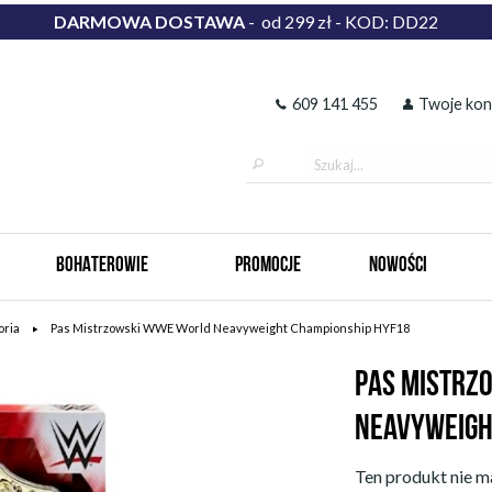
DARMOWA DOSTAWA
- od 299 zł - KOD: DD22
609 141 455
Twoje kon
BOHATEROWIE
PROMOCJE
NOWOŚCI
oria
Pas Mistrzowski WWE World Neavyweight Championship HYF18
PAS MISTRZ
NEAVYWEIGH
Ten produkt nie ma