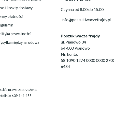
zas i koszty dostawy
Czynna od 8.00 do 15.00
ormy płatności
info@poszukiwaczefrajdy.pl
egulamin
olityka prywatności
Poszukiwacze frajdy
ul. Pianowo 34
ysyłka międzynarodowa
64-000 Pianowo
Nr. konta:
58 1090 1274 0000 0000 270
6484
stkie prawa zastrzeżone.
Infolinia: 609 141 455