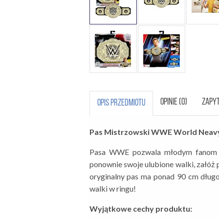
OPINIE (0)
ZAPYT
OPIS PRZEDMIOTU
Pas Mistrzowski WWE World Neav
Pasa WWE pozwala młodym fanom wr
ponownie swoje ulubione walki, załóż
oryginalny pas ma ponad 90 cm długośc
walki w ringu!
Wyjątkowe cechy produktu: