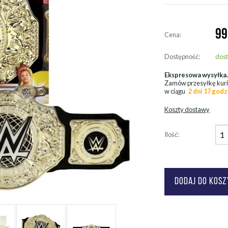
99
Cena:
Dostępność:
dos
Ekspresowa wysyłka
Zamów przesyłkę kur
w ciągu
2 dni 17 godz
Koszty dostawy
Ilość: