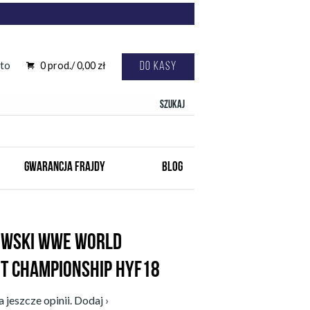
to
0
prod./
0,00
zł
Do kasy
Szukaj
GWARANCJA FRAJDY
BLOG
OWSKI WWE WORLD
T CHAMPIONSHIP HYF18
 jeszcze opinii. Dodaj ›