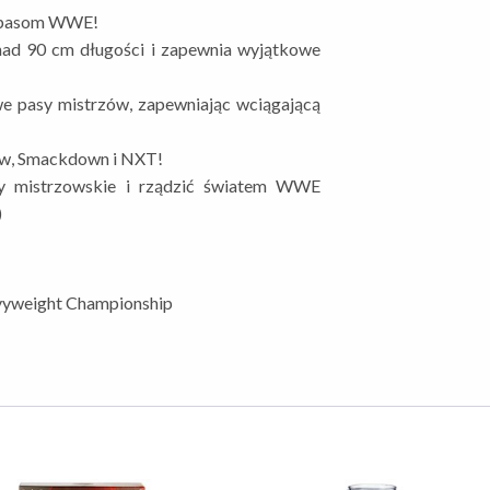
ki pasom WWE!
nad 90 cm długości i zapewnia wyjątkowe
we pasy mistrzów, zapewniając wciągającą
aw, Smackdown i NXT!
y mistrzowskie i rządzić światem WWE
)
yweight Championship