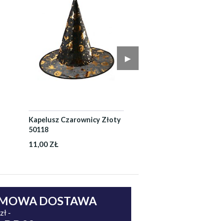
▶︎
Kapelusz Czarownicy Złoty
50118
11,00 ZŁ
MOWA DOSTAWA
zł -