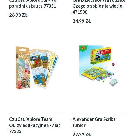
poradnik skauta 77331
Czego o sobie nie wiecie
471588
26,90 ZŁ
24,99 ZŁ
CzuCzu Xplore Team
Alexander Gra Scriba
Quizy edukacyjne 8-9 lat
Junior
77323
99,99 ZŁ