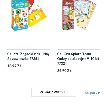
Czuczu Zagadki z dziurką
CzuCzu Xplore Team
2+ zawieszka 77361
Quizy edukacyjne 9-10 lat
77324
18,99 ZŁ
26,90 ZŁ
ZOBACZ WIĘCEJ ...
do góry