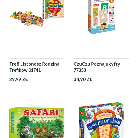
Trefl Listonosz Rodzina
CzuCzu Poznaję cyfry
Trefików 01741
77353
39,99 ZŁ
34,90 ZŁ