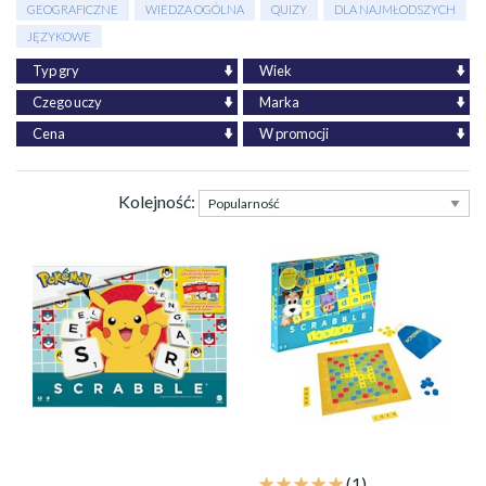
GEOGRAFICZNE
WIEDZA OGÓLNA
QUIZY
DLA NAJMŁODSZYCH
JĘZYKOWE
Typ gry
Wiek
Czego uczy
Marka
Cena
W promocji
Kolejność:
(1)