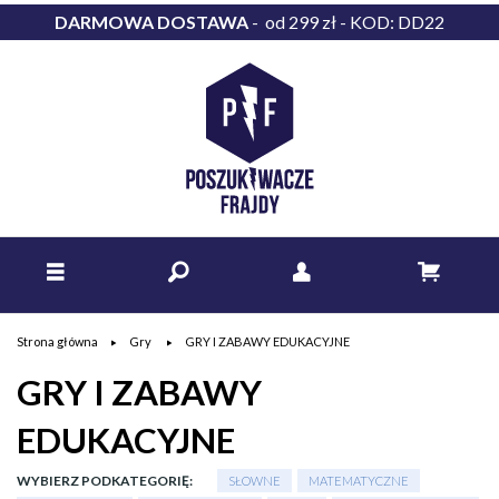
DARMOWA DOSTAWA
- od 299 zł - KOD: DD22
Strona główna
Gry
GRY I ZABAWY EDUKACYJNE
GRY I ZABAWY
EDUKACYJNE
WYBIERZ PODKATEGORIĘ:
SŁOWNE
MATEMATYCZNE