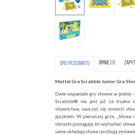
OPINIE (1)
ZAPYT
OPIS PRZEDMIOTU
Mattel Gra Scrabble Junior Gra Sło
Dwie wspaniałe gry słowne w jednej –
Scrabble® nie jest już za trudna 
słownictwa, nauczyć się nowych słów
językiem. W pierwszej grze, „Słowa i o
obrazki pomagają im wymyślać słowa. W 
same układają słowa i próbują zestawi