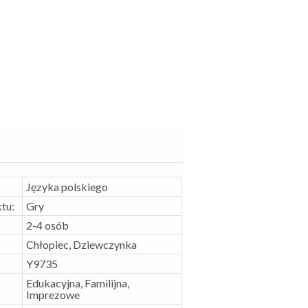
Języka polskiego
tu:
Gry
2-4 osób
Chłopiec, Dziewczynka
Y9735
Edukacyjna, Familijna,
Imprezowe