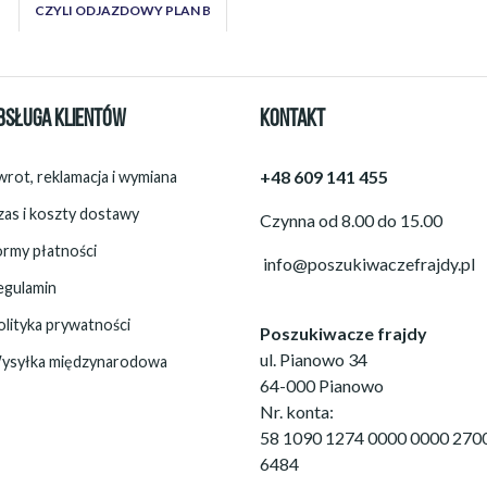
CZYLI ODJAZDOWY PLAN B
BSŁUGA KLIENTÓW
KONTAKT
+48 609 141 455
rot, reklamacja i wymiana
zas i koszty dostawy
Czynna od 8.00 do 15.00
ormy płatności
info@poszukiwaczefrajdy.pl
egulamin
olityka prywatności
Poszukiwacze frajdy
ul. Pianowo 34
ysyłka międzynarodowa
64-000 Pianowo
Nr. konta:
58 1090 1274 0000 0000 270
6484