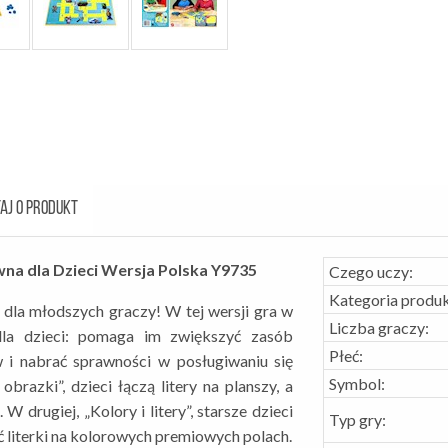
AJ O PRODUKT
wna dla Dzieci Wersja Polska Y9735
Czego uczy:
Kategoria produk
 dla młodszych graczy! W tej wersji gra w
Liczba graczy:
dla dzieci: pomaga im zwiększyć zasób
Płeć:
 i nabrać sprawności w posługiwaniu się
Symbol:
brazki”, dzieci łączą litery na planszy, a
drugiej, „Kolory i litery”, starsze dzieci
Typ gry:
ć literki na kolorowych premiowych polach.