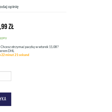
odaj opinię
,99
ZŁ
tępny
.
Chcesz otrzymać paczkę w
wtorek 11.08
?
ierem DHL
n 22 minut 19 sekund