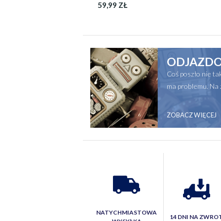
59,99 ZŁ
ODJAZDO
Coś poszło nie t
ma problemu. Na 
ZOBACZ WIĘCEJ
NATYCHMIASTOWA
14 DNI NA ZWRO