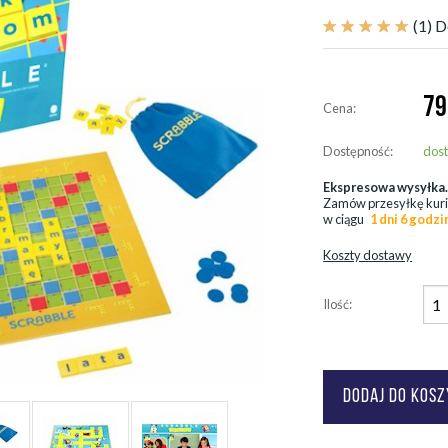
(1)
D
79
Cena:
Dostępność:
dos
Ekspresowa wysyłka
Zamów przesyłkę kur
w ciągu
1 dni 6 godzi
Koszty dostawy
Ilość: