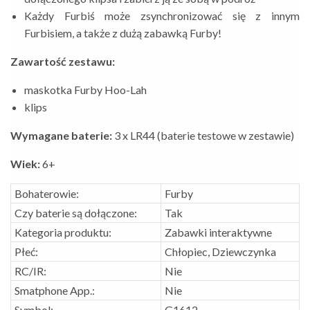
Każdy Furbiś może zsynchronizować się z innym
Furbisiem, a także z dużą zabawką Furby!
Zawartość zestawu:
maskotka Furby Hoo-Lah
klips
Wymagane baterie:
3 x LR44 (baterie testowe w zestawie)
Wiek:
6+
Bohaterowie:
Furby
Czy baterie są dołączone:
Tak
Kategoria produktu:
Zabawki interaktywne
Płeć:
Chłopiec, Dziewczynka
RC/IR:
Nie
Smatphone App.:
Nie
Symbol:
G1612