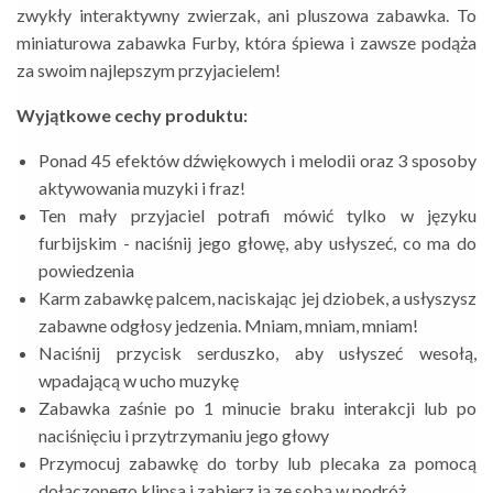
zwykły interaktywny zwierzak, ani pluszowa zabawka. To
miniaturowa zabawka Furby, która śpiewa i zawsze podąża
za swoim najlepszym przyjacielem!
Wyjątkowe cechy produktu:
Ponad 45 efektów dźwiękowych i melodii oraz 3 sposoby
aktywowania muzyki i fraz!
Ten mały przyjaciel potrafi mówić tylko w języku
furbijskim - naciśnij jego głowę, aby usłyszeć, co ma do
powiedzenia
Karm zabawkę palcem, naciskając jej dziobek, a usłyszysz
zabawne odgłosy jedzenia. Mniam, mniam, mniam!
Naciśnij przycisk serduszko, aby usłyszeć wesołą,
wpadającą w ucho muzykę
Zabawka zaśnie po 1 minucie braku interakcji lub po
naciśnięciu i przytrzymaniu jego głowy
Przymocuj zabawkę do torby lub plecaka za pomocą
dołączonego klipsa i zabierz ją ze sobą w podróż