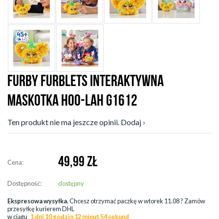
FURBY FURBLETS INTERAKTYWNA
MASKOTKA HOO-LAH G1612
Ten produkt nie ma jeszcze opinii. Dodaj ›
49,99
ZŁ
Cena:
Dostępność:
dostępny
Ekspresowa wysyłka.
Chcesz otrzymać paczkę w
wtorek 11.08
? Zamów
przesyłkę kurierem DHL
w ciągu
1 dni 10 godzin 12 minut 54 sekund