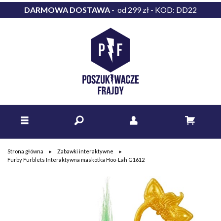
DARMOWA DOSTAWA
- od 299 zł - KOD: DD22
Strona główna
Zabawki interaktywne
Furby Furblets Interaktywna maskotka Hoo-Lah G1612