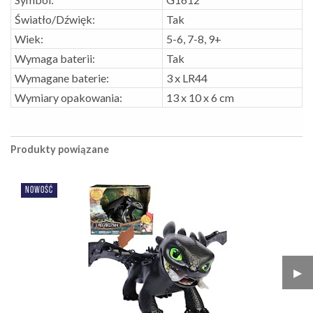
Światło/Dźwięk:
Tak
Wiek:
5-6, 7-8, 9+
Wymaga baterii:
Tak
Wymagane baterie:
3 x LR44
Wymiary opakowania:
13 x 10 x 6 cm
Produkty powiązane
NOWOŚĆ
▶︎