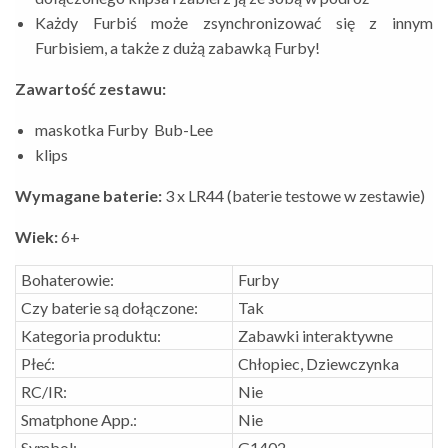
Każdy Furbiś może zsynchronizować się z innym
Furbisiem, a także z dużą zabawką Furby!
Zawartość zestawu:
maskotka Furby Bub-Lee
klips
Wymagane baterie:
3 x LR44 (baterie testowe w zestawie)
Wiek:
6+
Bohaterowie:
Furby
Czy baterie są dołączone:
Tak
Kategoria produktu:
Zabawki interaktywne
Płeć:
Chłopiec, Dziewczynka
RC/IR:
Nie
Smatphone App.:
Nie
Symbol:
G1402