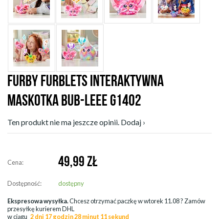
FURBY FURBLETS INTERAKTYWNA
MASKOTKA BUB-LEEE G1402
Ten produkt nie ma jeszcze opinii. Dodaj ›
49,99
ZŁ
Cena:
Dostępność:
dostępny
Ekspresowa wysyłka.
Chcesz otrzymać paczkę w
wtorek 11.08
? Zamów
przesyłkę kurierem DHL
w ciągu
2 dni 17 godzin 28 minut 11 sekund