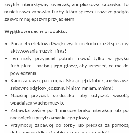
zwykły interaktywny zwierzak, ani pluszowa zabawka. To
miniaturowa zabawka Furby, która śpiewa i zawsze podąża
za swoim najlepszym przyjacielem!
Wyjątkowe cechy produktu:
Ponad 45 efektów dźwiękowych i melodii oraz 3 sposoby
aktywowania muzyki i fraz!
Ten mały przyjaciel potrafi mówić tylko w języku
furbijskim - naciśnij jego głowę, aby usłyszeć, co ma do
powiedzenia
Karm zabawkę palcem, naciskając jej dziobek, a usłyszysz
zabawne odgłosy jedzenia. Mniam, mniam, mniam!
Naciśnij przycisk serduszko, aby usłyszeć wesołą,
wpadającą w ucho muzykę
Zabawka zaśnie po 1 minucie braku interakcji lub po
naciśnięciu i przytrzymaniu jego głowy
Przymocuj zabawkę do torby lub plecaka za pomocą
dołączonego klipsa i zabierz ją ze sobą w podróż