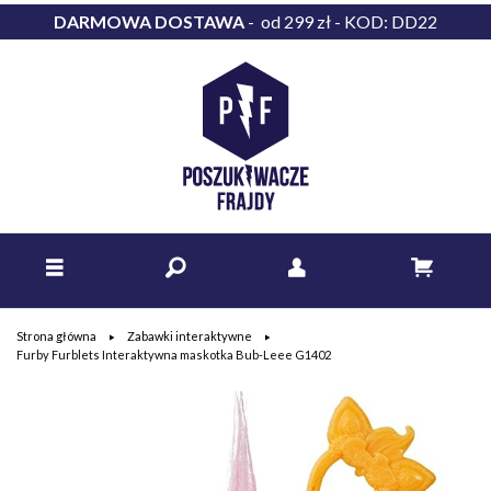
DARMOWA DOSTAWA
- od 299 zł - KOD: DD22
Strona główna
Zabawki interaktywne
Furby Furblets Interaktywna maskotka Bub-Leee G1402