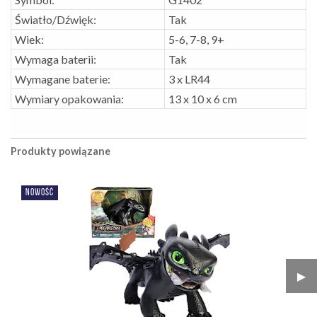
Światło/Dźwięk:
Tak
Wiek:
5-6, 7-8, 9+
Wymaga baterii:
Tak
Wymagane baterie:
3 x LR44
Wymiary opakowania:
13 x 10 x 6 cm
Produkty powiązane
NOWOŚĆ
▶︎