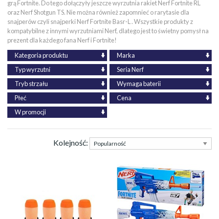
grą Fortnite. Do tego dołączyły jeszcze wyrzutnia rakiet Nerf Fortnite RL
oraz Nerf Shotgun TS. Nie można również zapomnieć o rarytasie dla
snajperów czyli snajperki Nerf Fortnite Basr-L . Wszystkie produkty z
kompatybilne z innymi wyrzutniami Nerf, dlatego jest to świetny pomysł na
prezent dla każdego fana Nerf i Fortnite!
Kategoria produktu
Marka
Typ wyrzutni
Seria Nerf
Tryb strzału
Wymaga baterii
Płeć
Cena
W promocji
Kolejność: