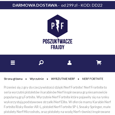
DARMOWA DOSTAWA
- od 299 zł - KOD: DD22
Strona główna
Wyrzutnie
WYRZUTNIE NERF
NERF FORTNITE
Przenieś się z gry do rzeczywistości dzięki Nerf Fortnite! Nerf Frortnite to
seria wyrzutni pistoletów i karabinów Nerf inspirowana grą niesamowicie
popularną grą Fortnite. Wyrzutnie Nerf Fortnite które pojawiły się na rynku
wykorzystują podstawowe strzałki Nerf Elite. W ofercie mamy Karabin Nerf
Fortnite Risky Reeler AR-L, pistolet Nerf Fortnite SP-L Sneaky Springer, małe
pistolety Nerf Microshots, oraz pistolety na wodę Nerf również inspirowane