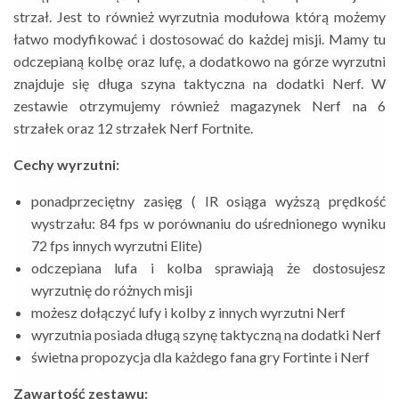
strzał. Jest to również wyrzutnia modułowa którą możemy
łatwo modyfikować i dostosować do każdej misji. Mamy tu
odczepianą kolbę oraz lufę, a dodatkowo na górze wyrzutni
znajduje się długa szyna taktyczna na dodatki Nerf. W
zestawie otrzymujemy również magazynek Nerf na 6
strzałek oraz 12 strzałek Nerf Fortnite.
Cechy wyrzutni:
ponadprzeciętny zasięg ( IR osiąga wyższą prędkość
wystrzału: 84 fps w porównaniu do uśrednionego wyniku
72 fps innych wyrzutni Elite)
odczepiana lufa i kolba sprawiają że dostosujesz
wyrzutnię do różnych misji
możesz dołączyć lufy i kolby z innych wyrzutni Nerf
wyrzutnia posiada długą szynę taktyczną na dodatki Nerf
świetna propozycja dla każdego fana gry Fortinte i Nerf
Zawartość zestawu: