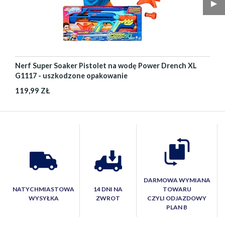
▶︎
Nerf Super Soaker Pistolet na wodę Power Drench XL
G1117 - uszkodzone opakowanie
119,99 ZŁ
DARMOWA WYMIANA
NATYCHMIASTOWA
14 DNI NA
TOWARU
WYSYŁKA
ZWROT
CZYLI ODJAZDOWY
PLAN B