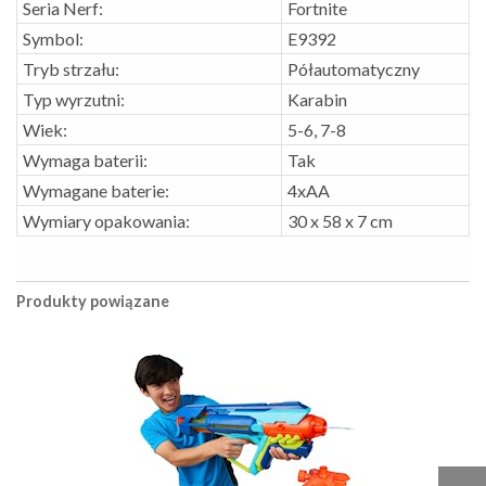
Seria Nerf:
Fortnite
Symbol:
E9392
Tryb strzału:
Półautomatyczny
Typ wyrzutni:
Karabin
Wiek:
5-6, 7-8
Wymaga baterii:
Tak
Wymagane baterie:
4xAA
Wymiary opakowania:
30 x 58 x 7 cm
Produkty powiązane