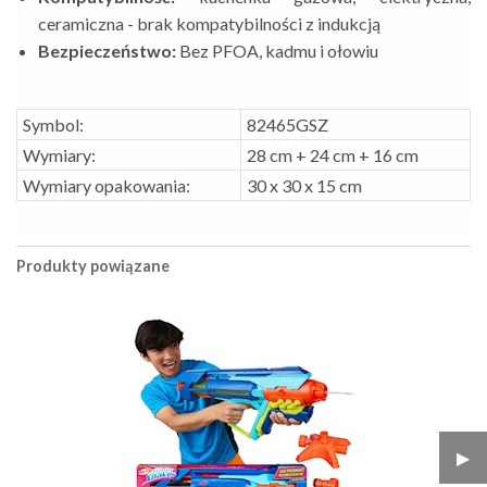
ceramiczna - brak kompatybilności z indukcją
Bezpieczeństwo:
Bez PFOA, kadmu i ołowiu
Symbol:
82465GSZ
Wymiary:
28 cm + 24 cm + 16 cm
Wymiary opakowania:
30 x 30 x 15 cm
Produkty powiązane
▶︎