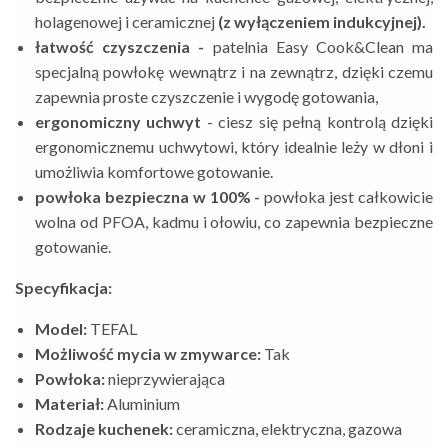
holagenowej i ceramicznej
(z wyłączeniem indukcyjnej).
łatwość czyszczenia -
patelnia Easy Cook&Clean ma
specjalną powłokę wewnątrz i na zewnątrz, dzięki czemu
zapewnia
proste czyszczenie i wygodę gotowania,
ergonomiczny uchwyt
-
ciesz się pełną kontrolą dzięki
e
rgonomicznemu uchwytowi,
który idealnie leży w dłoni i
umożliwia komfortowe gotowanie.
powłoka bezpieczna w 100% -
powłoka jest całkowicie
wolna od PFOA, kadmu i ołowiu, co zapewnia bezpieczne
gotowanie.
Specyfikacja:
Model:
TEFAL
Możliwość mycia w zmywarce:
Tak
Powłoka:
nieprzywierająca
Materiał:
Aluminium
Rodzaje kuchenek:
ceramiczna, elektryczna, gazowa