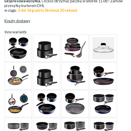
Ekspresowa wysyłka.
Chcesz otrzymać paczkę w
wtorek 11.08
? Zamów
przesyłkę kurierem DHL
w ciągu
2 dni 16 godzin 36 minut 20 sekund
Koszty dostawy
Inne warianty