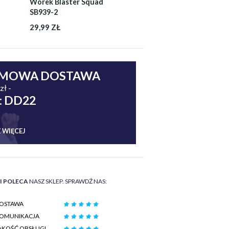
Worek Blaster Squad
SB939-2
29,99 ZŁ
MOWA DOSTAWA
zł -
: DD22
 WIĘCEJ
II POLECA
NASZ SKLEP. SPRAWDŹ NAS:
OSTAWA
OMUNIKACJA
AKOŚĆ OBSŁUGI