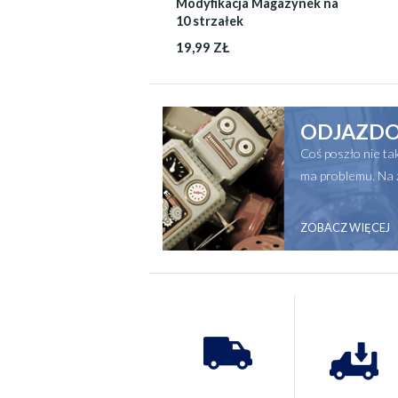
Modyfikacja Magazynek na
10 strzałek
19,99 ZŁ
ODJAZDO
Coś poszło nie t
ma problemu. Na 
ZOBACZ WIĘCEJ