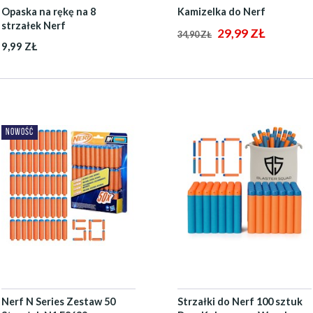
Opaska na rękę na 8
Kamizelka do Nerf
strzałek Nerf
29,99 ZŁ
34,90 ZŁ
9,99 ZŁ
NOWOŚĆ
Nerf N Series Zestaw 50
Strzałki do Nerf 100 sztuk