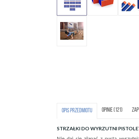
OPINIE (121)
ZAP
OPIS PRZEDMIOTU
STRZAŁKI DO WYRZUTNI PISTOLET
Nie daj się złapać z pustą wyrzutn