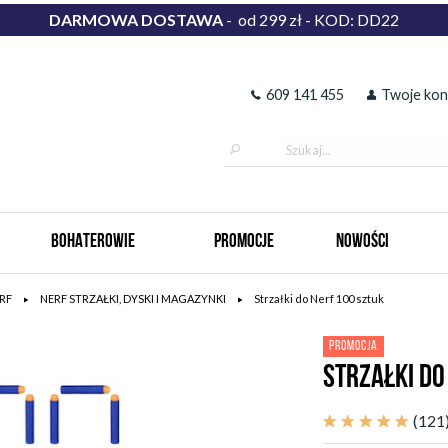
DARMOWA DOSTAWA
- od 299 zł - KOD: DD22
609 141 455
Twoje kon
BOHATEROWIE
PROMOCJE
NOWOŚCI
RF
NERF STRZAŁKI, DYSKI I MAGAZYNKI
Strzałki do Nerf 100 sztuk
PROMOCJA
STRZAŁKI DO
(121