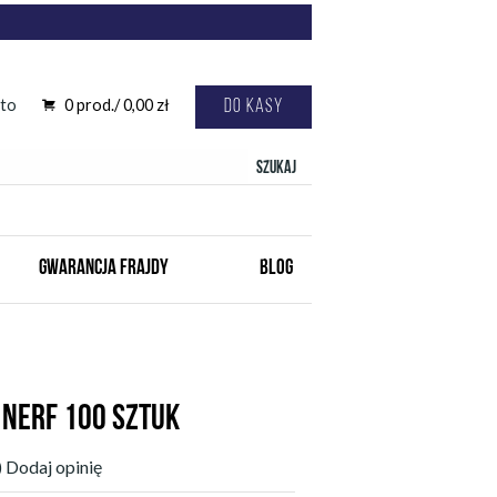
to
0
prod./
0,00
zł
Do kasy
Szukaj
GWARANCJA FRAJDY
BLOG
 NERF 100 SZTUK
)
Dodaj opinię