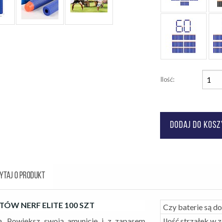
Ilość:
YTAJ O PRODUKT
ÓW NERF ELITE 100 SZT
Czy baterie są d
ią. Powiększ swoją amunicję i z zapasem
Ilość strzałek w 