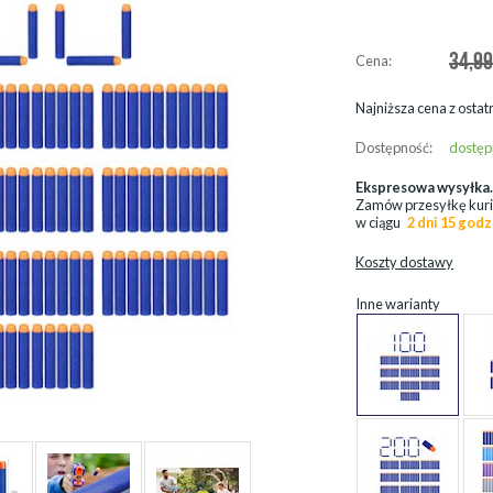
34,99
Cena:
Najniższa cena z ostatn
Dostępność:
dostęp
Ekspresowa wysyłka
Zamów przesyłkę kur
w ciągu
2 dni 15 godz
Koszty dostawy
Inne warianty