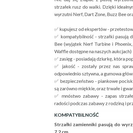
strzałek rusz do walki. Dzięki idealn
wyrzutni Nerf, Dart Zone, Buzz Bee or
✅ kupujesz od ekspertów - przetestowa
✅ kompatybilność - strzałki pasują d
Bee (wyjątek Nerf Turbine i Phoenix,
Waffle dostępne na naszych aukcjach)
✅ zasięg - posiadają dziurkę, która po
✅ jakość - zostały przez nas spraw
odpowiednio sztywna, a gumowa głów
✅ bezpieczeństwo - piankowe pociski,
są zarówno miękkie, oraz trwałe i gwa
✅ mnóstwo zabawy - zapas strzałe
radości podczas zabawy z rodziną i pr
KOMPATYBILNOŚĆ
Strzałki zamienniki pasują do wyrz
7.2 cm