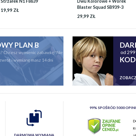
Strzałek N1 F8639
Dwu Kolorowe + Worek
Blaster Squad SB939-3
19,99 ZŁ
29,99 ZŁ
WY PLAN B
DAR
od 299 
ak? Chcesz wymienic zabawkę? Nie
KOD
zwrot i wymianę masz 14 dni
ZOBACZ
99% SPOŚRÓD 5000 OPIN
D
K
DARMOWA WYMIANA
J