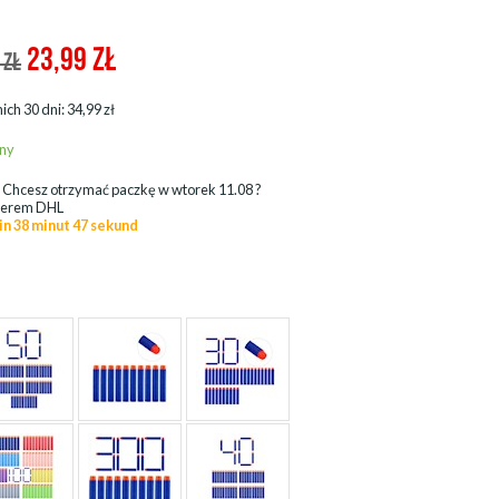
23,99
ZŁ
 ZŁ
ich 30 dni: 34,99 zł
ny
.
Chcesz otrzymać paczkę w
wtorek 11.08
?
ierem DHL
in 38 minut 45 sekund