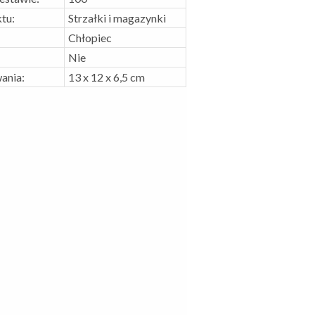
tu:
Strzałki i magazynki
Chłopiec
Nie
ania:
13 x 12 x 6,5 cm