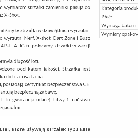
ym wymiarom strzałki zamienniki pasują do
Kategoria produk
az X-Shot.
Płeć:
Wymaga baterii:
liśmy te strzałki w dziesiątkach wyrzutni
Wymiary opakow
o wyrzutni Nerf, X-shot, Dart Zone i Buzz
 AR-L, AUG tu polecamy strzałki w wersji
prawia długość lotu
dzone pod kątem jakości. Strzałka jest
ka dobrze osadzona.
 posiadają certyfikat bezpieczeństwa CE,
rantują bezpieczną zabawę.
k to gwarancja udanej bitwy i mnóstwo
zyjaciółmi
utni, które używają strzałek typu Elite