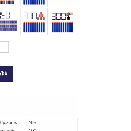
ołączone:
Nie
zestawie:
100