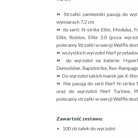
⏩ Strzałki zamienniki pasują do wyrz
wymiarach 7.2 cm
⏩ do serii: N-strike Elite, Modulus, F
Elite, Roblox, Elite 2.0 (poza wyrz
polecamy Strzałki w wersji Waffle dos
⏩ wszystkich wyrzutni Nerf przełado
⏩ do wyrzutni na baterie: HyperFi
Demolisher, Rapidstrike, Rex-Rampag
⏩ Do wyrzutni takich marek jak X-Shot
⏩ Nie pasują do serii Nerf N-strike 
oraz do wyrzutnii Nerf Turbine, P
polecamy strzałki w wersji Waffle dos
Zawartość zestawu:
100 strzałek do wyrzutni