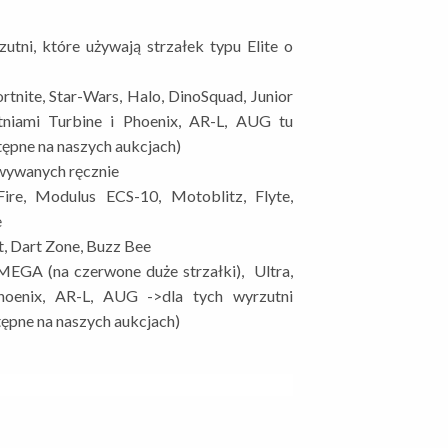
utni, które używają strzałek typu Elite o
ortnite, Star-Wars, Halo, DinoSquad, Junior
utniami Turbine i Phoenix, AR-L, AUG tu
tępne na naszych aukcjach)
wywanych ręcznie
re, Modulus ECS-10, Motoblitz, Flyte,
e
, Dart Zone, Buzz Bee
MEGA (na czerwone duże strzałki), Ultra,
hoenix, AR-L, AUG ->dla tych wyrzutni
tępne na naszych aukcjach)