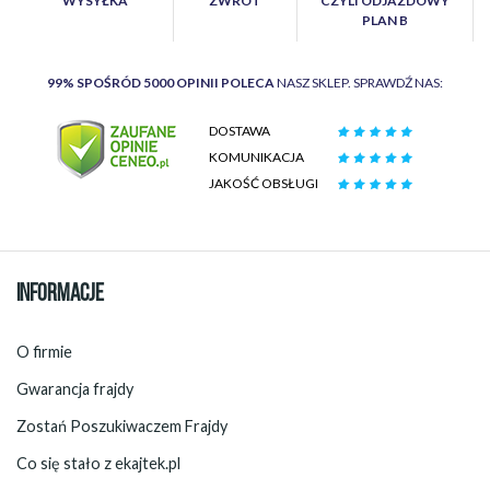
WYSYŁKA
ZWROT
CZYLI ODJAZDOWY
PLAN B
99% SPOŚRÓD 5000 OPINII POLECA
NASZ SKLEP. SPRAWDŹ NAS:
DOSTAWA
KOMUNIKACJA
JAKOŚĆ OBSŁUGI
INFORMACJE
O firmie
Gwarancja frajdy
Zostań Poszukiwaczem Frajdy
Co się stało z ekajtek.pl