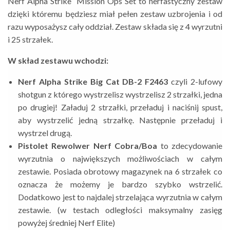
Nerf Alpha Strike Mission Ops Set to nerfastyczny zestaw
dzięki któremu będziesz miał pełen zestaw uzbrojenia i od
razu wyposażysz cały oddział. Zestaw składa się z 4 wyrzutni
i 25 strzałek.
W skład zestawu wchodzi:
Nerf Alpha Strike Big Cat DB-2 F2463
czyli 2-lufowy
shotgun z którego wystrzelisz wystrzelisz 2 strzałki, jedna
po drugiej! Załaduj 2 strzałki, przeładuj i naciśnij spust,
aby wystrzelić jedną strzałkę. Następnie przeładuj i
wystrzel drugą.
Pistolet Rewolwer Nerf Cobra/Boa
to zdecydowanie
wyrzutnia o największych możliwościach w całym
zestawie. Posiada obrotowy magazynek na 6 strzałek co
oznacza że możemy je bardzo szybko wstrzelić.
Dodatkowo jest to najdalej strzelająca wyrzutnia w całym
zestawie. (w testach odległości maksymalny zasięg
powyżej średniej Nerf Elite)