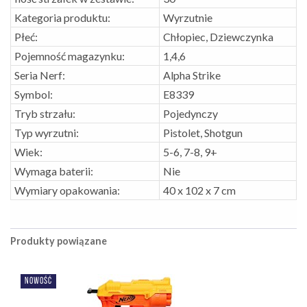
Kategoria produktu:
Wyrzutnie
Płeć:
Chłopiec, Dziewczynka
Pojemność magazynku:
1,4,6
Seria Nerf:
Alpha Strike
Symbol:
E8339
Tryb strzału:
Pojedynczy
Typ wyrzutni:
Pistolet, Shotgun
Wiek:
5-6, 7-8, 9+
Wymaga baterii:
Nie
Wymiary opakowania:
40 x 102 x 7 cm
Produkty powiązane
NOWOŚĆ