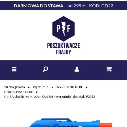
DARMOWA DOSTAWA
- od 299 zł - KOD: DD22
Strona główna
Wyrzutnie
WYRZUTNIE NERF
NERF ALPHA STRIKE
Nerf Alpha Strike Mission Ops Set 4 wyrzutnie i dodataki F2555