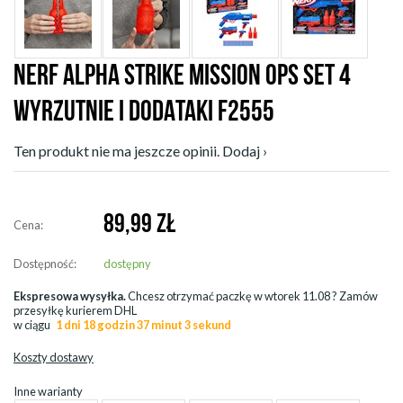
NERF ALPHA STRIKE MISSION OPS SET 4
WYRZUTNIE I DODATAKI F2555
Ten produkt nie ma jeszcze opinii. Dodaj ›
89,99
ZŁ
Cena:
Dostępność:
dostępny
Ekspresowa wysyłka.
Chcesz otrzymać paczkę w
wtorek 11.08
? Zamów
przesyłkę kurierem DHL
w ciągu
1 dni 18 godzin 37 minut 2 sekund
Koszty dostawy
Inne warianty