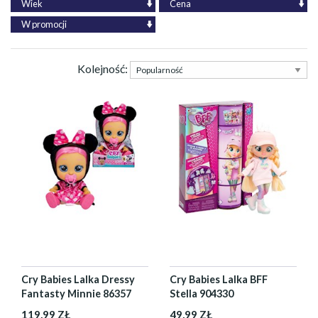
Wiek
Cena
W promocji
Kolejność:
Cry Babies Lalka Dressy
Cry Babies Lalka BFF
Fantasty Minnie 86357
Stella 904330
119,99 ZŁ
49,99 ZŁ