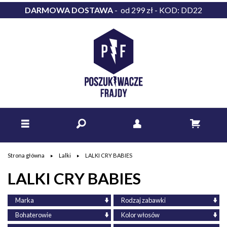
DARMOWA DOSTAWA
- od 299 zł - KOD: DD22
Strona główna
Lalki
LALKI CRY BABIES
LALKI CRY BABIES
Marka
Rodzaj zabawki
Bohaterowie
Kolor włosów