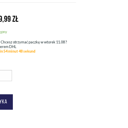
9,99
ZŁ
ępny
.
Chcesz otrzymać paczkę w
wtorek 11.08
?
ierem DHL
in 54 minut 46 sekund