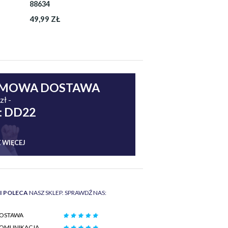
88634
49,99 ZŁ
MOWA DOSTAWA
zł -
: DD22
 WIĘCEJ
II POLECA
NASZ SKLEP. SPRAWDŹ NAS:
OSTAWA
OMUNIKACJA