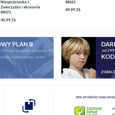
Niespodzianka +
88665
Zwierzątko i akcesoria
49,99 ZŁ
89075
45,99 ZŁ
WY PLAN B
DAR
od 299 
ak? Chcesz wymienic zabawkę? Nie
KOD
zwrot i wymianę masz 14 dni
ZOBACZ
99% SPOŚRÓD 5000 OPIN
D
K