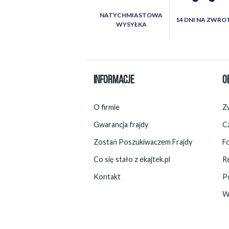
NATYCHMIASTOWA
14 DNI NA ZWRO
WYSYŁKA
INFORMACJE
O
O firmie
Zw
Gwarancja frajdy
C
Zostań Poszukiwaczem Frajdy
F
Co się stało z ekajtek.pl
R
Kontakt
P
W