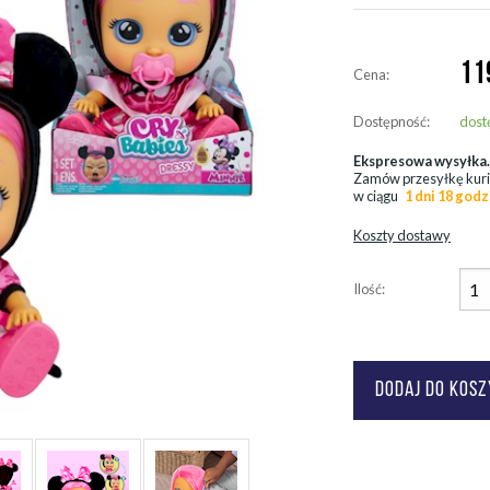
11
Cena:
Dostępność:
dost
Ekspresowa wysyłka
Zamów przesyłkę kur
w ciągu
1 dni 18 godz
Koszty dostawy
Ilość: