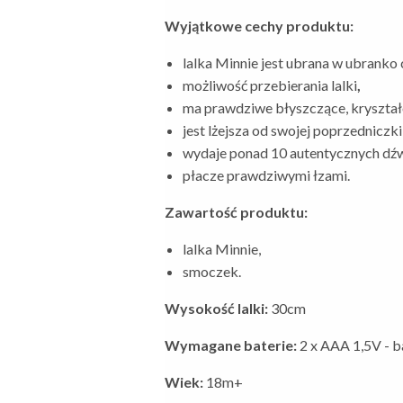
Wyjątkowe cechy produktu:
lalka Minnie jest ubrana w ubranko
możliwość przebierania lalki
,
ma prawdziwe błyszczące, kryształ
jest lżejsza od swojej poprzedniczki
wydaje ponad 10 autentycznych dź
płacze prawdziwymi łzami.
Zawartość produktu:
lalka Minnie,
smoczek.
Wysokość lalki:
30cm
Wymagane baterie:
2 x AAA 1,5V - b
Wiek:
18m+