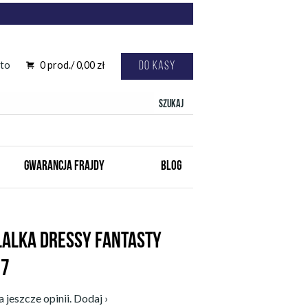
to
0
prod./
0,00
zł
Do kasy
Szukaj
GWARANCJA FRAJDY
BLOG
LALKA DRESSY FANTASTY
57
 jeszcze opinii. Dodaj ›