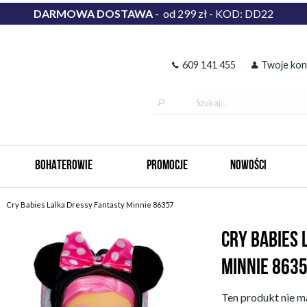
DARMOWA DOSTAWA
- od 299 zł - KOD: DD22
609 141 455
Twoje kon
BOHATEROWIE
PROMOCJE
NOWOŚCI
Cry Babies Lalka Dressy Fantasty Minnie 86357
CRY BABIES 
MINNIE 863
Ten produkt nie ma