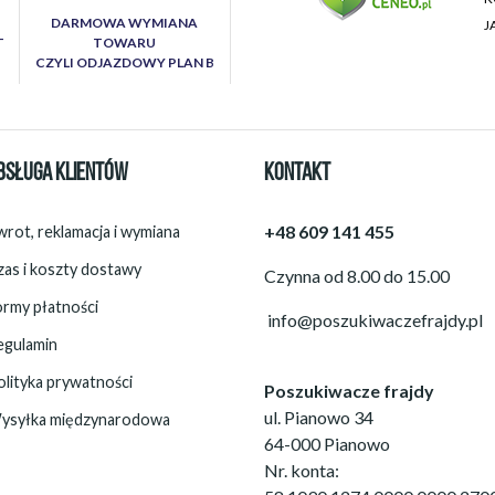
DARMOWA WYMIANA
J
T
TOWARU
CZYLI ODJAZDOWY PLAN B
BSŁUGA KLIENTÓW
KONTAKT
+48 609 141 455
rot, reklamacja i wymiana
zas i koszty dostawy
Czynna od 8.00 do 15.00
ormy płatności
info@poszukiwaczefrajdy.pl
egulamin
olityka prywatności
Poszukiwacze frajdy
ul. Pianowo 34
ysyłka międzynarodowa
64-000 Pianowo
Nr. konta: