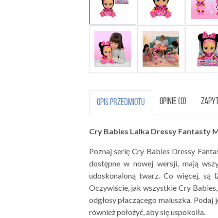
OPINIE (0)
ZAPYT
OPIS PRZEDMIOTU
Cry Babies Lalka Dressy Fantasty M
Poznaj serię Cry Babies Dressy Fantas
dostępne w nowej wersji, mają wszy
udoskonaloną twarz. Co więcej, są lż
Oczywiście, jak wszystkie Cry Babies
odgłosy płaczącego maluszka. Podaj je
również położyć, aby się uspokoiła.