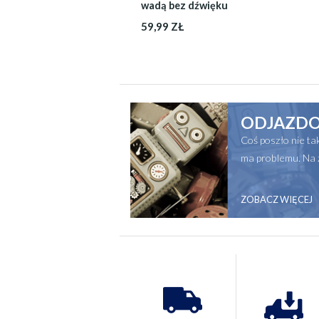
wadą bez dźwięku
59,99 ZŁ
ODJAZDO
Coś poszło nie t
ma problemu. Na 
ZOBACZ WIĘCEJ