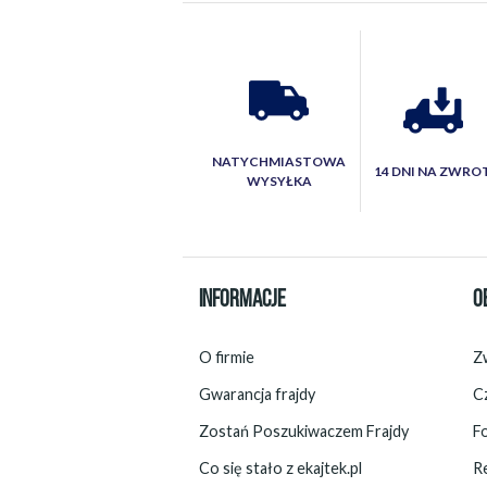
NATYCHMIASTOWA
14 DNI NA ZWRO
WYSYŁKA
INFORMACJE
O
O firmie
Zw
Gwarancja frajdy
C
Zostań Poszukiwaczem Frajdy
F
Co się stało z ekajtek.pl
R