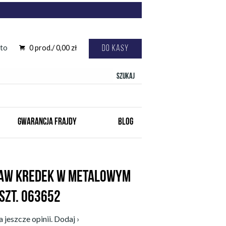
to
0
prod./
0,00
zł
Do kasy
Szukaj
GWARANCJA FRAJDY
BLOG
TAW KREDEK W METALOWYM
SZT. 063652
 jeszcze opinii. Dodaj ›