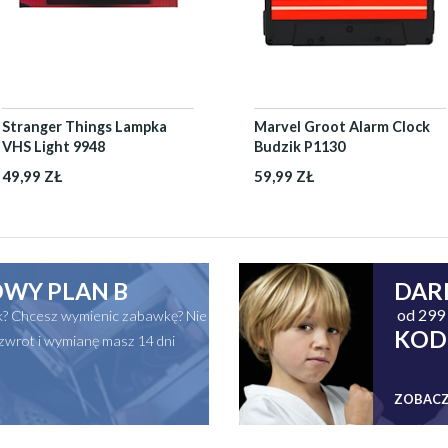
Stranger Things Lampka
Marvel Groot Alarm Clock
VHS Light 9948
Budzik P1130
49,99 ZŁ
59,99 ZŁ
WY PLAN B
DAR
od 299 
ak? Chcesz wymienic zabawkę? Nie
KOD
zwrot i wymianę masz 14 dni
ZOBACZ