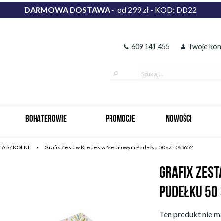
DARMOWA DOSTAWA
- od 299 zł - KOD: DD22
609 141 455
Twoje kon
BOHATEROWIE
PROMOCJE
NOWOŚCI
IA SZKOLNE
Grafix Zestaw Kredek w Metalowym Pudełku 50 szt. 063652
GRAFIX ZES
PUDEŁKU 50 
Ten produkt nie ma