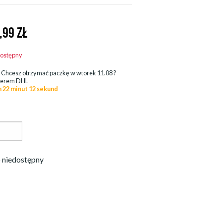
,99
ZŁ
dostępny
.
Chcesz otrzymać paczkę w
wtorek 11.08
?
ierem DHL
n 22 minut 10 sekund
 niedostępny