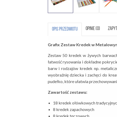
OPINIE (0)
ZAPYT
OPIS PRZEDMIOTU
Grafix Zestaw Kredek w Metalowym
Zestaw 50 kredek w żywych barwach 
łatwość rysowania i dokładne pokryci
barw i rodzajów kredek np. metalicz
wyobraźnię dziecka i zachęci do kr
pudełko, które ułatwia przechowywani
Zawartość zestawu:
18 kredek ołówkowych tradycyjny
8 kredek zapachowych
8 kredek tęczowych