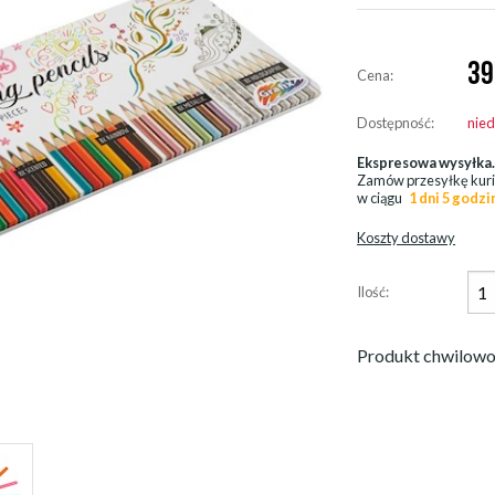
39
Cena:
Dostępność:
nie
Ekspresowa wysyłka
Zamów przesyłkę kur
w ciągu
1 dni 5 godzi
Koszty dostawy
Ilość:
Produkt chwilowo