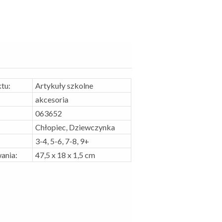
tu:
Artykuły szkolne
akcesoria
063652
Chłopiec, Dziewczynka
3-4, 5-6, 7-8, 9+
ania:
47,5 x 18 x 1,5 cm