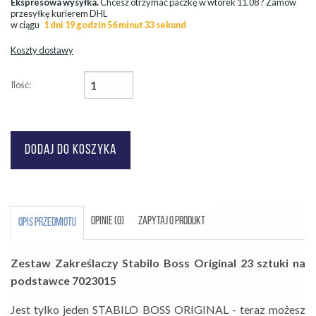
Ekspresowa wysyłka.
Chcesz otrzymać paczkę w
wtorek 11.08
? Zamów
przesyłkę kurierem DHL
w ciągu
1 dni 19 godzin 56 minut 30 sekund
Koszty dostawy
Ilość:
OPINIE (0)
ZAPYTAJ O PRODUKT
OPIS PRZEDMIOTU
Zestaw Zakreślaczy Stabilo Boss Original 23 sztuki na
podstawce 7023015
Jest tylko jeden STABILO BOSS ORIGINAL - teraz możesz