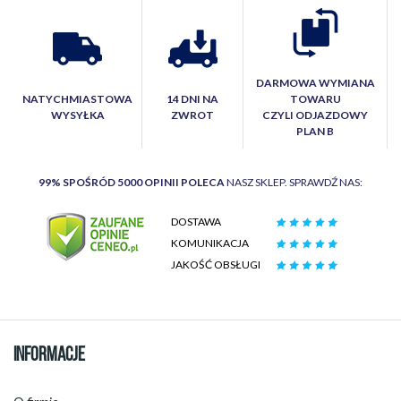
DARMOWA WYMIANA
NATYCHMIASTOWA
14 DNI NA
TOWARU
WYSYŁKA
ZWROT
CZYLI ODJAZDOWY
PLAN B
99% SPOŚRÓD 5000 OPINII POLECA
NASZ SKLEP. SPRAWDŹ NAS:
DOSTAWA
KOMUNIKACJA
JAKOŚĆ OBSŁUGI
INFORMACJE