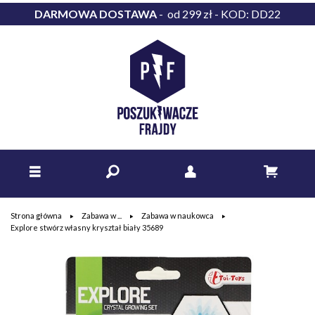
DARMOWA DOSTAWA
- od 299 zł - KOD: DD22
Strona główna
Zabawa w ...
Zabawa w naukowca
Explore stwórz własny kryształ biały 35689