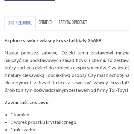
OPINIE (0)
ZAPYTAJ O PRODUKT
OPIS PRZEDMIOTU
Explore stwórz własny kryształ biały 35689
Nauka poprzez zabawę. Dzięki temu zestawowi można
nauczyć się podstawowych zasad fizyki i chemii. To zestaw,
który zachęca dzieci do robienia eksperymentów. Czy jesteś
z natury ciekawską i dociekliwą osobą? Czy masz ochotę na
eksperyment z fizyki i chcesz stworzyć własny kryształ?
Zrób to z tym doświadczalnym zestawem od firmy Toi-Toys!
Zawartość zestawu:
1 kamień,
1 worek proszku krystalicznego,
1 mieszadło.