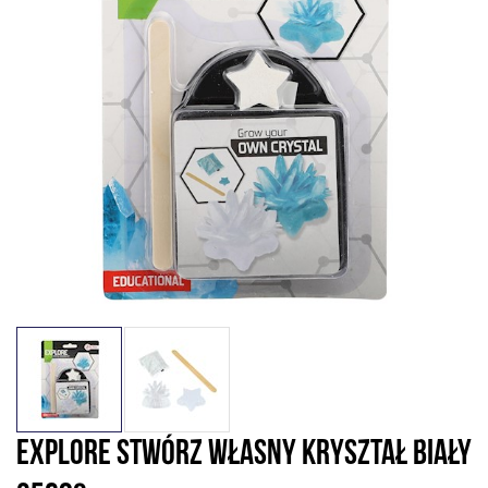
EXPLORE STWÓRZ WŁASNY KRYSZTAŁ BIAŁY