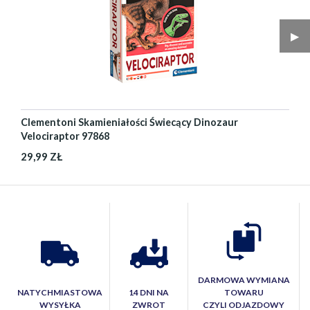
▶︎
Clementoni Skamieniałości Świecący Dinozaur
Velociraptor 97868
29,99 ZŁ
DARMOWA WYMIANA
NATYCHMIASTOWA
14 DNI NA
TOWARU
WYSYŁKA
ZWROT
CZYLI ODJAZDOWY