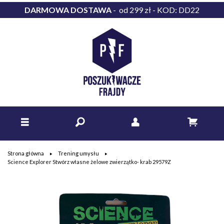
DARMOWA DOSTAWA
- od 299 zł - KOD: DD22
Strona główna
Trening umysłu
Science Explorer Stwórz własne żelowe zwierzątko- krab 29579Z