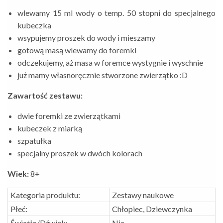
wlewamy 15 ml wody o temp. 50 stopni do specjalnego
kubeczka
wsypujemy proszek do wody i mieszamy
gotową masą wlewamy do foremki
odczekujemy, aż masa w foremce wystygnie i wyschnie
już mamy własnoręcznie stworzone zwierzątko :D
Zawartość zestawu:
dwie foremki ze zwierzątkami
kubeczek z miarką
szpatułka
specjalny proszek w dwóch kolorach
Wiek:
8+
Kategoria produktu:
Zestawy naukowe
Płeć:
Chłopiec, Dziewczynka
Światło/Dźwięk:
Nie