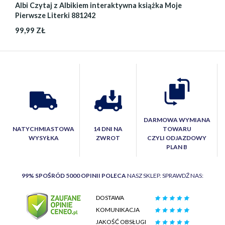
Albi Czytaj z Albikiem interaktywna książka Moje
Pierwsze Literki 881242
99,99 ZŁ
DARMOWA WYMIANA
NATYCHMIASTOWA
14 DNI NA
TOWARU
WYSYŁKA
ZWROT
CZYLI ODJAZDOWY
PLAN B
99% SPOŚRÓD 5000 OPINII POLECA
NASZ SKLEP. SPRAWDŹ NAS:
DOSTAWA
KOMUNIKACJA
JAKOŚĆ OBSŁUGI