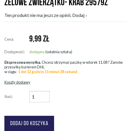
ŻELOWE ZWIERZĄTKO- KRAB 29579Z
Ten produkt nie ma jeszcze opinii. Dodaj ›
9,99
ZŁ
Cena:
Dostępność:
dostępny
(ostatnia sztuka)
Ekspresowa wysyłka.
Chcesz otrzymać paczkę w
wtorek 11.08
? Zamów
przesyłkę kurierem DHL
w ciągu
1 dni 12 godzin 11 minut 36 sekund
Koszty dostawy
Ilość: