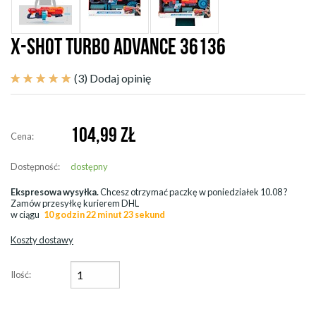
X-SHOT TURBO ADVANCE 36136
(3)
Dodaj opinię
104,99
ZŁ
Cena:
Dostępność:
dostępny
Ekspresowa wysyłka.
Chcesz otrzymać paczkę w
poniedziałek 10.08
?
Zamów przesyłkę kurierem DHL
w ciągu
10 godzin 22 minut 21 sekund
Koszty dostawy
Ilość: