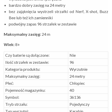
bardzo dobry zasięg na 24 metry
bez zająknięcia wystrzeli strzałki od Nerf, X-shot, Buzz
Bee lub też ich zamienniki
podwójny zapas 96 strzałek w zestawie
Maksymalny zasięg:
24 m
Wiek:
8+
Czy baterie są dołączone:
Nie
Ilość strzałek w zestawie:
96
Kategoria produktu:
Wyrzutnie
Maksymalny zasięg:
24 metry
Płeć:
Chłopiec
Pojemność magazynku:
40
Symbol:
36136
Tryb strzału:
Pojedynczy
Typ wyrzutni:
Karabin