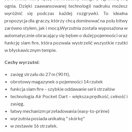
ognia. Dzięki zaawansowanej technologii nadruku możesz
wyróżnić się podczas każdej rozgrywki. To idealna
propozycja dla graczy, którzy chcą dominować na polu bitwy
zarówno stylem, jak i mocą.Wyrzutnia została wyposażona w
automatycznie obracający się bęben o dużej pojemności oraz
funkcję slam fire, która pozwala wystrzelić wszystkie rzutki
w błyskawicznym tempie.
Cechy wyrzutni:
zasięg strzału do 27 m (90 ft),
obrotowy magazynek o pojemności 14 rzutek
funkcja slam fire – szybkie oddawanie serii strzałów
technologia Air Pocket Dart – większa prędkość, celność i
zasięg,
łatwy mechanizm przeładowania (easy-to-prime)
wyrzutnia posiada unikalną " skórkę"
w zestawie 16 strzałek.