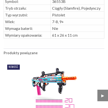
Symbol:
36553B
Tryb strzału:
Ciągły (Slamfire), Pojedynczy
Typ wyrzutni:
Pistolet
Wiek:
7-8, 9+
Wymaga baterii:
Nie
Wymiary opakowania:
61 x 26 x 11 cm
Produkty powiązane
NOWOŚĆ
▶︎