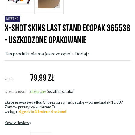
NOWOŚĆ
X-SHOT SKINS LAST STAND ECOPAK 36553B
- USZKODZONE OPAKOWANIE
Ten produkt nie ma jeszcze opinii. Dodaj ›
79,99
ZŁ
Cena:
Dostępność:
dostępny
(ostatnia sztuka)
Ekspresowa wysyłka.
Chcesz otrzymać paczkę w
poniedziałek 10.08
?
Zamów przesyłkę kurierem DHL
w ciągu
4 godzin 31 minut 4 sekund
Koszty dostawy