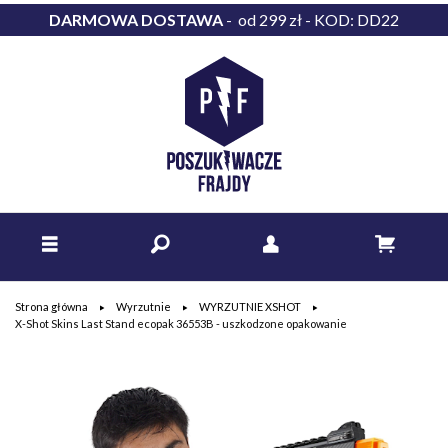
DARMOWA DOSTAWA
- od 299 zł - KOD: DD22
Strona główna
Wyrzutnie
WYRZUTNIE XSHOT
X-Shot Skins Last Stand ecopak 36553B - uszkodzone opakowanie