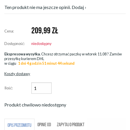
Ten produkt nie ma jeszcze opinii. Dodaj ›
209,99
ZŁ
Cena:
Dostępność:
niedostępny
Ekspresowa wysyłka.
Chcesz otrzymać paczkę w
wtorek 11.08
? Zamów
przesyłkę kurierem DHL
w ciągu
1 dni 4 godzin 51 minut 44 sekund
Koszty dostawy
Ilość:
Produkt chwilowo niedostępny
OPINIE (0)
ZAPYTAJ O PRODUKT
OPIS PRZEDMIOTU