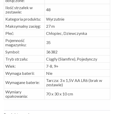
dołączone:
Ilość strzałek w
48
zestawie:
Kategoria produktu:
Wyrzutnie
Maksymalny zasięg:
27 m
Płeć:
Chłopiec, Dziewczynka
Pojemność
35
magazynku:
Symbol:
36382
Tryb strzału:
Ciągły (Slamfire), Pojedynczy
Wiek:
7-8, 9+
Wymaga baterii:
Nie
Tarcza: 3 x 1,5V AA LR6 (brak w
Wymagane baterie:
zestawie)
Wymiary
70 x 30 x 10 cm
opakowania: