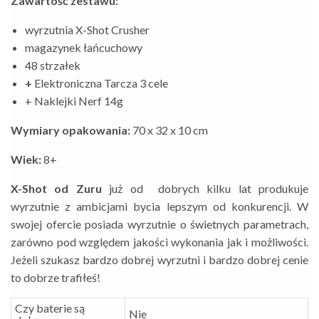
Zawartość zestawu:
wyrzutnia X-Shot Crusher
magazynek łańcuchowy
48 strzałek
+
Elektroniczna Tarcza 3 cele
+ Naklejki Nerf 14g
Wymiary opakowania:
70 x 32 x 10 cm
Wiek:
8+
X-Shot od Zuru
już od dobrych kilku lat produkuje
wyrzutnie z ambicjami bycia lepszym od konkurencji. W
swojej ofercie posiada wyrzutnie o świetnych parametrach,
zarówno pod względem jakości wykonania jak i możliwości.
Jeżeli szukasz bardzo dobrej wyrzutni i bardzo dobrej cenie
to dobrze trafiłeś!
Czy baterie są
Nie