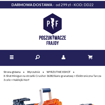
DARMOWA DOSTAWA
- od 299 zł - KOD: DD22
Strona główna
Wyrzutnie
WYRZUTNIE XSHOT
X-Shot Minigun na strzałki Crusher 36382 biało-granatowy + Elektroniczna Tarcza
3 cele + Naklejki Nerf