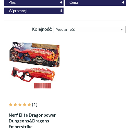
Płeć
Cena
W promocji
Kolejność:
(1)
Nerf Elite Dragonpower
Dungeons&Dragons
Emberstrike