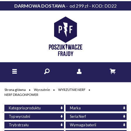
DARMOWA DOSTAWA
- od 299 zł - KOD: DD22
Strona główna
Wyrzutnie
WYRZUTNIE NERF
NERF DRAGONPOWER
Kategoria produktu
Marka
Typ wyrzutni
Seria Nerf
Tryb strzału
Wymaga baterii