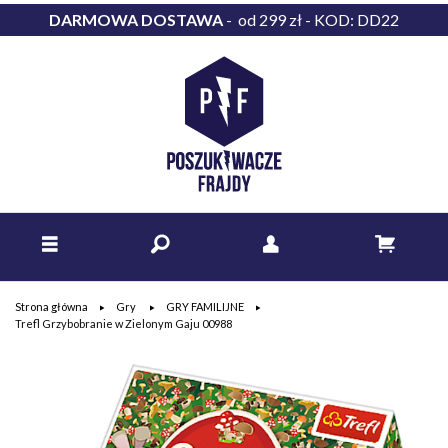
DARMOWA DOSTAWA
- od 299 zł - KOD: DD22
Strona główna
Gry
GRY FAMILIJNE
Trefl Grzybobranie w Zielonym Gaju 00988