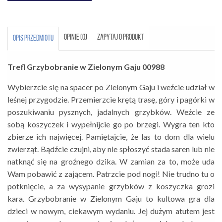
OPINIE (0)
ZAPYTAJ O PRODUKT
OPIS PRZEDMIOTU
Trefl Grzybobranie w Zielonym Gaju 00988
Wybierzcie się na spacer po Zielonym Gaju i weźcie udział w
leśnej przygodzie. Przemierzcie krętą trasę, góry i pagórki w
poszukiwaniu pysznych, jadalnych grzybków. Weźcie ze
sobą koszyczek i wypełnijcie go po brzegi. Wygra ten kto
zbierze ich najwięcej. Pamiętajcie, że las to dom dla wielu
zwierząt. Bądźcie czujni, aby nie spłoszyć stada saren lub nie
natknąć się na groźnego dzika. W zamian za to, może uda
Wam pobawić z zającem. Patrzcie pod nogi! Nie trudno tu o
potknięcie, a za wysypanie grzybków z koszyczka grozi
kara. Grzybobranie w Zielonym Gaju to kultowa gra dla
dzieci w nowym, ciekawym wydaniu. Jej dużym atutem jest