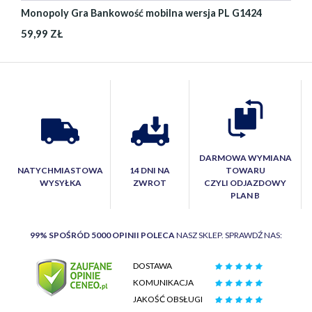
Monopoly Gra Bankowość mobilna wersja PL G1424
59,99 ZŁ
DARMOWA WYMIANA
NATYCHMIASTOWA
14 DNI NA
TOWARU
WYSYŁKA
ZWROT
CZYLI ODJAZDOWY
PLAN B
99% SPOŚRÓD 5000 OPINII POLECA
NASZ SKLEP. SPRAWDŹ NAS:
DOSTAWA
KOMUNIKACJA
JAKOŚĆ OBSŁUGI