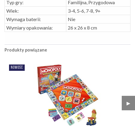
Typ gry:
Familijna, Przygodowa
Wiek:
3-4, 5-6, 7-8, 9+
Wymaga baterii:
Nie
Wymiary opakowania:
26 x 26 x 8 cm
Produkty powiązane
NOWOŚĆ
▶︎