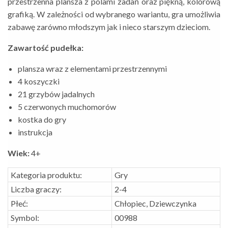
przestrzenna plansza z polami zadań oraz piękną, kolorową
grafiką. W zależności od wybranego wariantu, gra umożliwia
zabawę zarówno młodszym jak i nieco starszym dzieciom.
Zawartość pudełka:
plansza wraz z elementami przestrzennymi
4 koszyczki
21 grzybów jadalnych
5 czerwonych muchomorów
kostka do gry
instrukcja
Wiek:
4+
Kategoria produktu:
Gry
Liczba graczy:
2-4
Płeć:
Chłopiec, Dziewczynka
Symbol:
00988