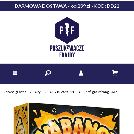
DARMOWA DOSTAWA
- od 299 zł - KOD: DD22
Strona główna
Gry
GRY KLASYCZNE
Trefl gra Vabang 2339