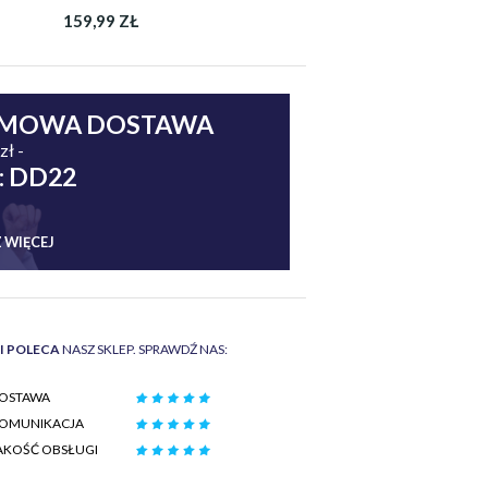
159,99 ZŁ
MOWA DOSTAWA
zł -
: DD22
 WIĘCEJ
II POLECA
NASZ SKLEP. SPRAWDŹ NAS:
OSTAWA
OMUNIKACJA
AKOŚĆ OBSŁUGI