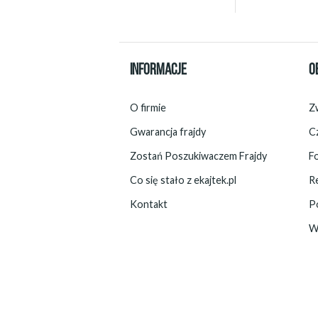
INFORMACJE
O
O firmie
Zw
Gwarancja frajdy
C
Zostań Poszukiwaczem Frajdy
F
Co się stało z ekajtek.pl
R
Kontakt
P
W