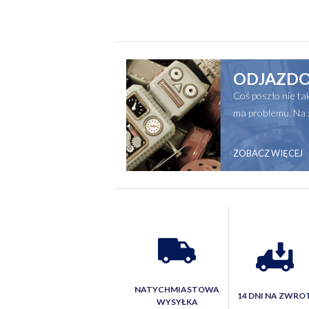
ODJAZDO
Coś poszło nie t
ma problemu. Na 
ZOBACZ WIĘCEJ
NATYCHMIASTOWA
14 DNI NA ZWRO
WYSYŁKA