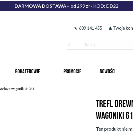
DARMOWA DOSTAWA
- od 299 zł - KOD: DD22
609 141 455
Twoje kon
BOHATEROWIE
PROMOCJE
NOWOŚCI
stelove wagoniki 61341
TREFL DREW
WAGONIKI 6
Ten produkt nie ma