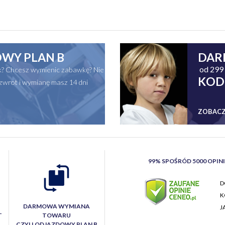
WY PLAN B
DAR
od 299 
ak? Chcesz wymienic zabawkę? Nie
KOD
zwrot i wymianę masz 14 dni
ZOBACZ
99% SPOŚRÓD 5000 OPIN
D
K
DARMOWA WYMIANA
J
T
TOWARU
CZYLI ODJAZDOWY PLAN B