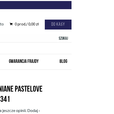
to
0
prod./
0,00
zł
Do kasy
Szukaj
GWARANCJA FRAJDY
BLOG
NIANE PASTELOVE
1341
 jeszcze opinii. Dodaj ›