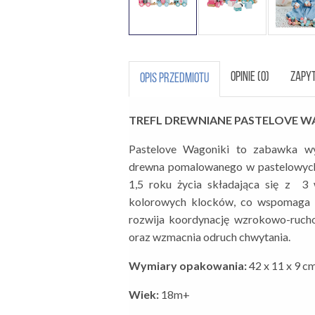
OPINIE (0)
ZAPYT
OPIS PRZEDMIOTU
TREFL DREWNIANE PASTELOVE WA
Pastelove Wagoniki to zabawka wy
drewna pomalowanego w pastelowych 
1,5 roku życia składająca się z 3
kolorowych klocków, co wspomaga n
rozwija koordynację wzrokowo-ruch
oraz wzmacnia odruch chwytania.
Wymiary opakowania:
42 x 11 x 9 c
Wiek:
18m+