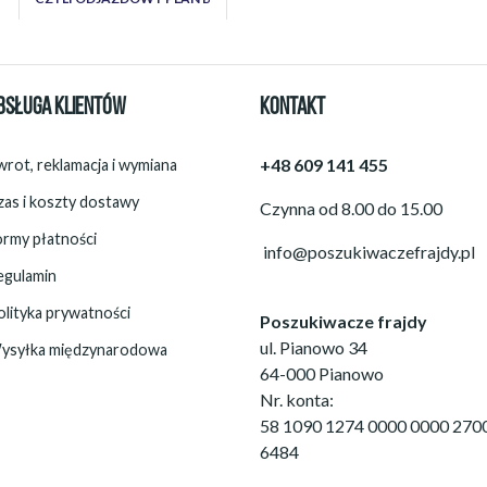
BSŁUGA KLIENTÓW
KONTAKT
+48 609 141 455
rot, reklamacja i wymiana
zas i koszty dostawy
Czynna od 8.00 do 15.00
ormy płatności
info@poszukiwaczefrajdy.pl
egulamin
olityka prywatności
Poszukiwacze frajdy
ul. Pianowo 34
ysyłka międzynarodowa
64-000 Pianowo
Nr. konta:
58 1090 1274 0000 0000 270
6484