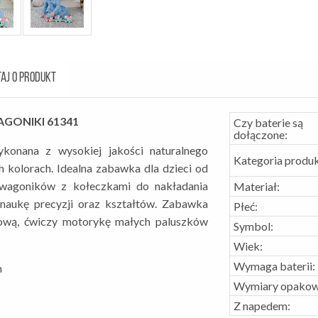
AJ O PRODUKT
GONIKI 61341
Czy baterie są
dołączone:
konana z wysokiej jakości naturalnego
Kategoria produk
kolorach. Idealna zabawka dla dzieci od
 wagoników z kołeczkami do nakładania
Materiał:
aukę precyzji oraz kształtów. Zabawka
Płeć:
ową, ćwiczy motorykę małych paluszków
Symbol:
Wiek:
Wymaga baterii:
m
Wymiary opakow
Z napedem: