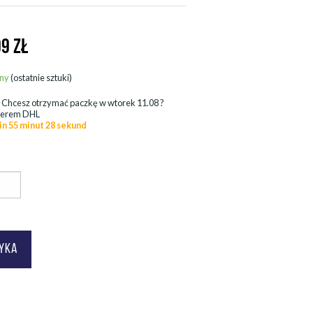
99
ZŁ
ny
(ostatnie sztuki)
.
Chcesz otrzymać paczkę w
wtorek 11.08
?
ierem DHL
in 55 minut 28 sekund