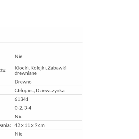
Nie
Klocki, Kolejki, Zabawki
tu:
drewniane
Drewno
Chłopiec, Dziewczynka
61341
0-2, 3-4
Nie
ania:
42 x 11 x 9 cm
Nie