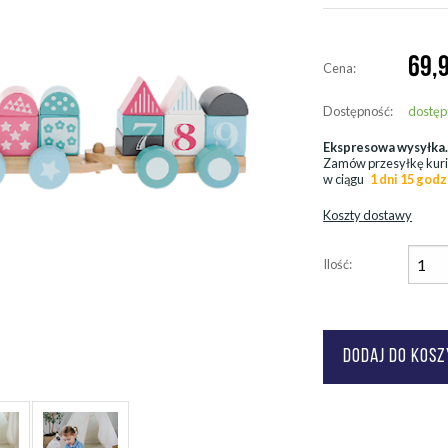
69,
Cena:
Dostępność:
dostęp
Ekspresowa wysyłka
Zamów przesyłkę kur
w ciągu
1 dni 15 godz
Koszty dostawy
Ilość: