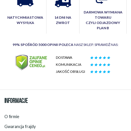
DARMOWA WYMIANA
NATYCHMIASTOWA
14 DNI NA
TOWARU
WYSYŁKA
ZWROT
CZYLI ODJAZDOWY
PLAN B
99% SPOŚRÓD 5000 OPINII POLECA
NASZ SKLEP. SPRAWDŹ NAS:
DOSTAWA
KOMUNIKACJA
JAKOŚĆ OBSŁUGI
INFORMACJE
O firmie
Gwarancja frajdy