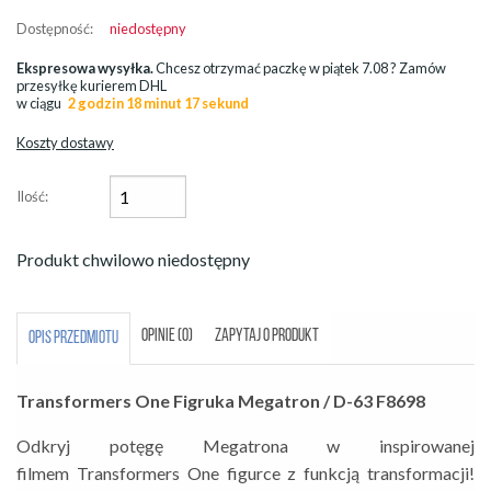
Dostępność:
niedostępny
Ekspresowa wysyłka.
Chcesz otrzymać paczkę w
piątek 7.08
? Zamów
przesyłkę kurierem DHL
w ciągu
2 godzin 18 minut 17 sekund
Koszty dostawy
Ilość:
Produkt chwilowo niedostępny
OPINIE (0)
ZAPYTAJ O PRODUKT
OPIS PRZEDMIOTU
Transformers One Figruka Megatron / D-63 F8698
Odkryj potęgę Megatrona w inspirowanej
filmem
Transformers One
figurce z funkcją transformacji!