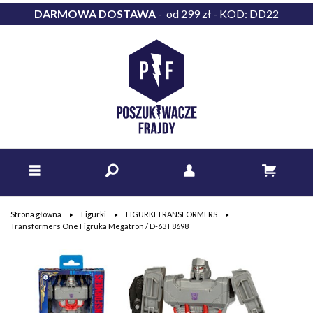
DARMOWA DOSTAWA
- od 299 zł - KOD: DD22
Strona główna
Figurki
FIGURKI TRANSFORMERS
Transformers One Figruka Megatron / D-63 F8698