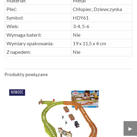
Materiał:
Metal
Płeć:
Chłopiec, Dziewczynka
Symbol:
HDY61
Wiek:
3-4, 5-6
Wymaga baterii:
Nie
Wymiary opakowania:
19 x 11,5 x 4 cm
Z napedem:
Nie
Produkty powiązane
NOWOŚĆ
▶︎