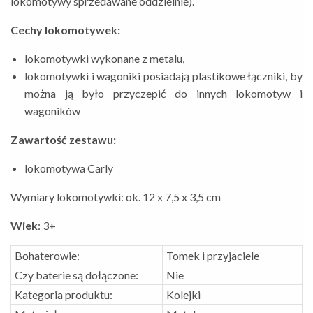
lokomotywy sprzedawane oddzielnie).
Cechy lokomotywek:
lokomotywki wykonane z metalu,
lokomotywki i wagoniki posiadają plastikowe łączniki, by
można ją było przyczepić do innych lokomotyw i
wagoników
Zawartość zestawu:
lokomotywa Carly
Wymiary lokomotywki: ok. 12 x 7,5 x 3,5 cm
Wiek
: 3+
Bohaterowie:
Tomek i przyjaciele
Czy baterie są dołączone:
Nie
Kategoria produktu:
Kolejki