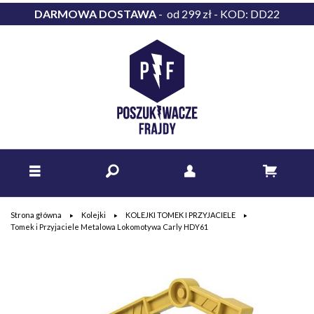
DARMOWA DOSTAWA
- od 299 zł - KOD: DD22
Strona główna
Kolejki
KOLEJKI TOMEK I PRZYJACIELE
Tomek i Przyjaciele Metalowa Lokomotywa Carly HDY61