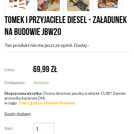
TOMEK I PRZYJACIELE DIESEL - ZAŁADUNEK
NA BUDOWIE JBW20
Ten produkt nie ma jeszcze opinii. Dodaj ›
69,99
ZŁ
Cena:
Dostępność:
dostępny
Ekspresowa wysyłka.
Chcesz otrzymać paczkę w
wtorek 11.08
? Zamów
przesyłkę kurierem DHL
w ciągu
2 dni 2 godzin 20 minut 8 sekund
Koszty dostawy
Ilość: