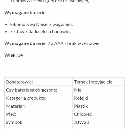
Thomas & Friends (oprócz drewnianych).
Wymagane baterie:
lokomotywa Diesel z wagonem,
zestaw załadunek na budowie.
Wymagane baterie:
2 x AAA - brak w zestawie
Wiek:
3+
Bohaterowie:
Tomek i przyjaciele
Czy baterie są dołączone:
Nie
Kategoria produktu:
Kolejki
Materiał:
Plastik
Płeć:
Chłopiec
Symbol:
JBW20