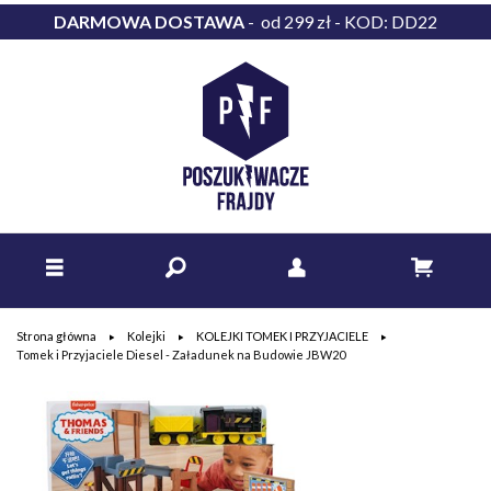
DARMOWA DOSTAWA
- od 299 zł - KOD: DD22
Strona główna
Kolejki
KOLEJKI TOMEK I PRZYJACIELE
Tomek i Przyjaciele Diesel - Załadunek na Budowie JBW20