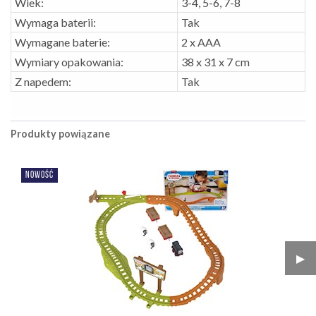
Wiek:
3-4, 5-6, 7-8
Wymaga baterii:
Tak
Wymagane baterie:
2 x AAA
Wymiary opakowania:
38 x 31 x 7 cm
Z napedem:
Tak
Produkty powiązane
NOWOŚĆ
▶︎