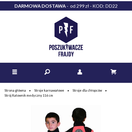
DARMOWA DOSTAWA
- od 299 zł - KOD: DD22
Strona główna
Stroje karnawałowe
Stroje dla chłopców
Strój Ratownik medyczny 116 cm