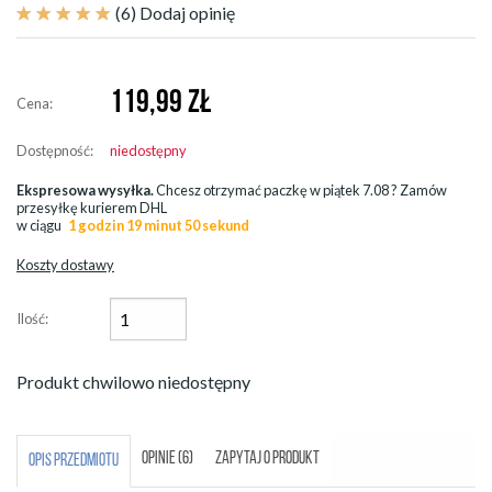
(6)
Dodaj opinię
119,99
ZŁ
Cena:
Dostępność:
niedostępny
Ekspresowa wysyłka.
Chcesz otrzymać paczkę w
piątek 7.08
? Zamów
przesyłkę kurierem DHL
w ciągu
1 godzin 19 minut 50 sekund
Koszty dostawy
Ilość:
Produkt chwilowo niedostępny
OPINIE (6)
ZAPYTAJ O PRODUKT
OPIS PRZEDMIOTU