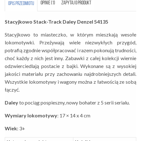
OPINIE (1)
ZAPYTAJ O PRODUKT
OPIS PRZEDMIOTU
Stacyjkowo Stack-Track Daley Denzel 54135
Stacyjkowo to miasteczko, w którym mieszkają wesołe
lokomotywki. Przeżywają wiele niezwykłych przygód,
potrafią zgodnie współpracować i razem pokonują trudności,
choć każdy z nich jest inny. Zabawki z całej kolekcji wiernie
odzwierciedlają postacie z bajki. Wykonane są z wysokiej
jakości materiału przy zachowaniu najdrobniejszych detali.
Wszystkie lokomotywy i wagony można z łatwością ze sobą
łączyć.
Daley
to pociąg pospieszny, nowy bohater z 5 serii serialu.
Wymiary lokomotywy
: 17 × 14 x 4 cm
Wiek:
3+