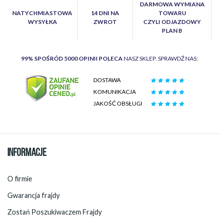
DARMOWA WYMIANA
NATYCHMIASTOWA
14 DNI NA
TOWARU
WYSYŁKA
ZWROT
CZYLI ODJAZDOWY
PLAN B
99% SPOŚRÓD 5000 OPINII POLECA
NASZ SKLEP. SPRAWDŹ NAS:
DOSTAWA
KOMUNIKACJA
JAKOŚĆ OBSŁUGI
INFORMACJE
O firmie
Gwarancja frajdy
Zostań Poszukiwaczem Frajdy