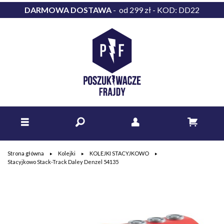
DARMOWA DOSTAWA
- od 299 zł - KOD: DD22
Strona główna
Kolejki
KOLEJKI STACYJKOWO
Stacyjkowo Stack-Track Daley Denzel 54135