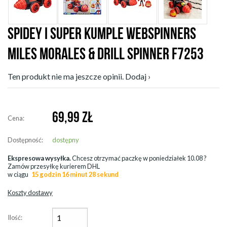
SPIDEY I SUPER KUMPLE WEBSPINNERS
MILES MORALES & DRILL SPINNER F7253
Ten produkt nie ma jeszcze opinii. Dodaj ›
69,99
ZŁ
Cena:
Dostępność:
dostępny
Ekspresowa wysyłka.
Chcesz otrzymać paczkę w
poniedziałek 10.08
?
Zamów przesyłkę kurierem DHL
w ciągu
15 godzin 16 minut 28 sekund
Koszty dostawy
Ilość: