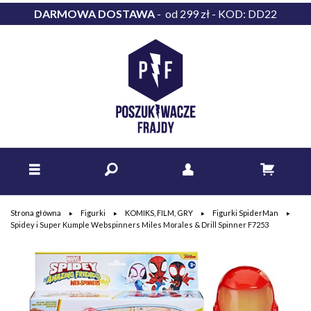
DARMOWA DOSTAWA
- od 299 zł - KOD: DD22
Strona główna
Figurki
KOMIKS, FILM, GRY
Figurki SpiderMan
Spidey i Super Kumple Webspinners Miles Morales & Drill Spinner F7253