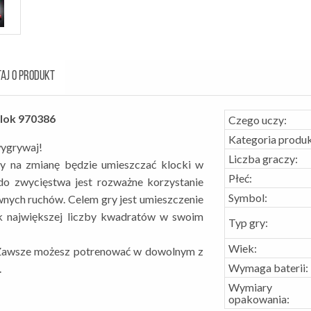
AJ O PRODUKT
lok 970386
Czego uczy:
Kategoria produk
 wygrywaj!
Liczba graczy:
y na zmianę będzie umieszczać klocki w
Płeć:
do zwycięstwa jest rozważne korzystanie
Symbol:
wnych ruchów. Celem gry jest umieszczenie
ak największej liczby kwadratów w swoim
Typ gry:
Wiek:
 Zawsze możesz potrenować w dowolnym z
Wymaga baterii:
.
Wymiary
opakowania: