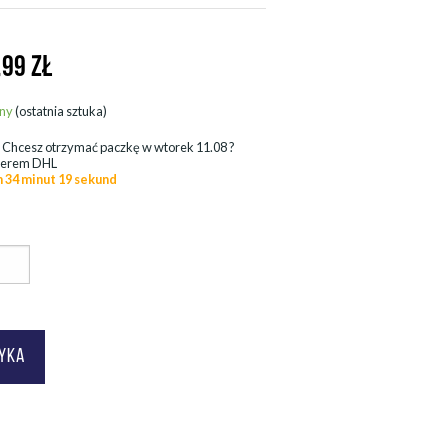
,99
ZŁ
ny
(ostatnia sztuka)
.
Chcesz otrzymać paczkę w
wtorek 11.08
?
ierem DHL
n 34 minut 17 sekund