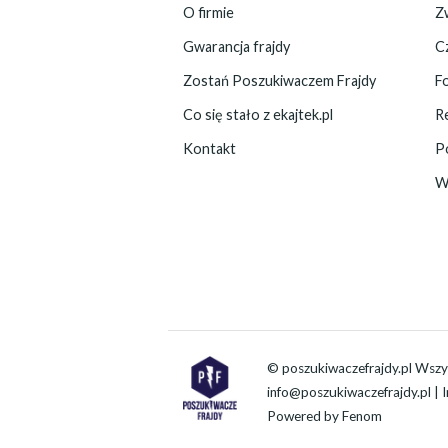
O firmie
Zw
Gwarancja frajdy
C
Zostań Poszukiwaczem Frajdy
F
Co się stało z ekajtek.pl
R
Kontakt
P
W
© poszukiwaczefrajdy.pl Wszy
info@poszukiwaczefrajdy.pl
| 
Powered by
Fenom