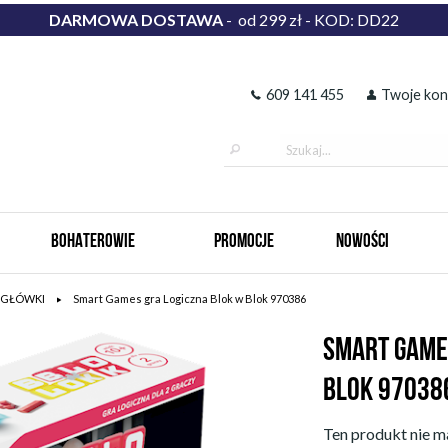
DARMOWA DOSTAWA
- od 299 zł - KOD: DD22
609 141 455
Twoje kon
BOHATEROWIE
PROMOCJE
NOWOŚCI
IGŁÓWKI
Smart Games gra Logiczna Blok w Blok 970386
SMART GAME
BLOK 97038
Ten produkt nie ma