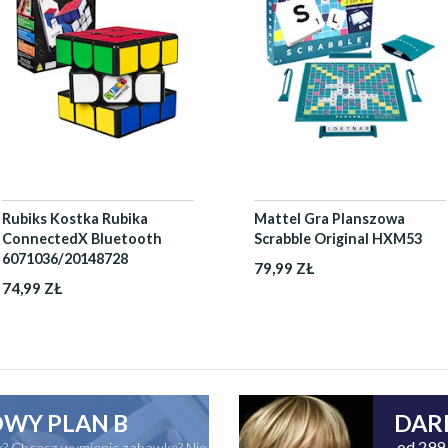
Rubiks Kostka Rubika
Mattel Gra Planszowa
ConnectedX Bluetooth
Scrabble Original HXM53
6071036/20148728
79,99 ZŁ
74,99 ZŁ
WY PLAN B
DAR
od 299 
ak? Chcesz wymienic zabawkę? Nie