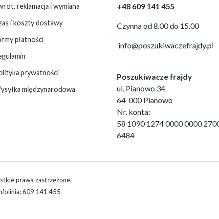
+48 609 141 455
rot, reklamacja i wymiana
zas i koszty dostawy
Czynna od 8.00 do 15.00
ormy płatności
info@poszukiwaczefrajdy.pl
egulamin
olityka prywatności
Poszukiwacze frajdy
ul. Pianowo 34
ysyłka międzynarodowa
64-000 Pianowo
Nr. konta:
58 1090 1274 0000 0000 270
6484
stkie prawa zastrzeżone.
Infolinia: 609 141 455