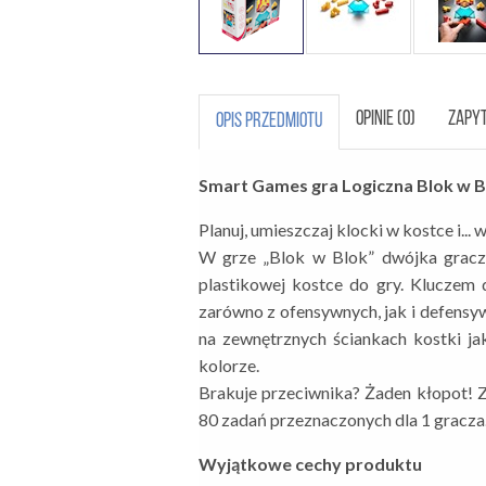
OPINIE (0)
ZAPYT
OPIS PRZEDMIOTU
Smart Games gra Logiczna Blok w B
Planuj, umieszczaj klocki w kostce i...
W grze „Blok w Blok” dwójka gracz
plastikowej kostce do gry. Kluczem 
zarówno z ofensywnych, jak i defensy
na zewnętrznych ściankach kostki j
kolorze.
Brakuje przeciwnika? Żaden kłopot!
80 zadań przeznaczonych dla 1 gracza
Wyjątkowe cechy produktu