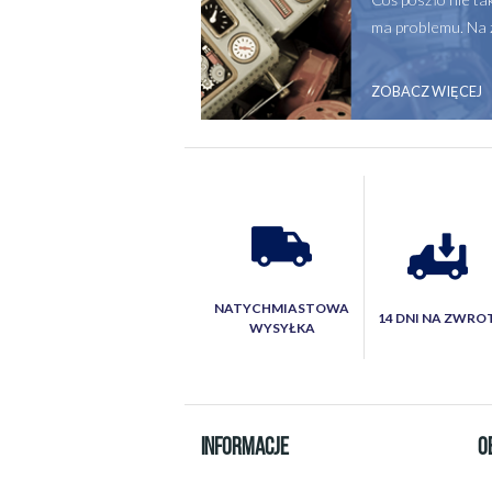
ma problemu. Na 
ZOBACZ WIĘCEJ
NATYCHMIASTOWA
14 DNI NA ZWRO
WYSYŁKA
INFORMACJE
O