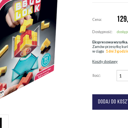
129
Cena:
Dostępność:
dostęp
Ekspresowa wysyłka
Zamów przesyłkę kur
w ciągu
1 dni 3 godzi
Koszty dostawy
Ilość: