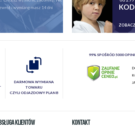
KOD
zwrot i wymianę masz 14 dni
ZOBACZ
99% SPOŚRÓD 5000 OPIN
D
K
DARMOWA WYMIANA
J
T
TOWARU
CZYLI ODJAZDOWY PLAN B
BSŁUGA KLIENTÓW
KONTAKT