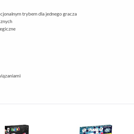
jonalnym trybem dla jednego gracza
cznych
tegiczne
wiązaniami