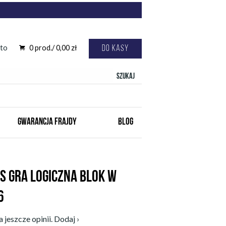
to
0
prod./
0,00
zł
Do kasy
Szukaj
GWARANCJA FRAJDY
BLOG
S GRA LOGICZNA BLOK W
6
 jeszcze opinii. Dodaj ›