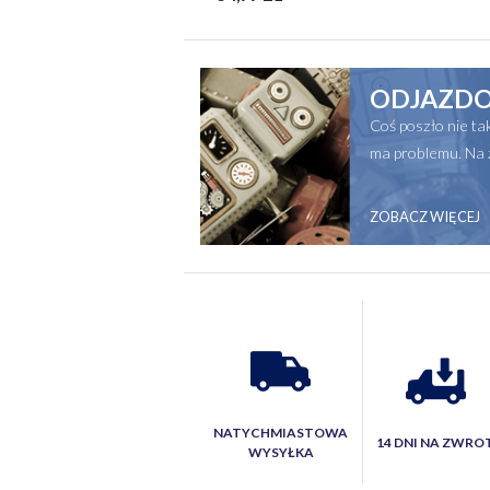
ODJAZDO
Coś poszło nie t
ma problemu. Na 
ZOBACZ WIĘCEJ
NATYCHMIASTOWA
14 DNI NA ZWRO
WYSYŁKA