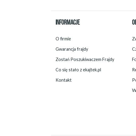
INFORMACJE
O
O firmie
Zw
Gwarancja frajdy
C
Zostań Poszukiwaczem Frajdy
F
Co się stało z ekajtek.pl
R
Kontakt
P
W