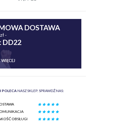
MOWA DOSTAWA
zł -
: DD22
 WIĘCEJ
II POLECA
NASZ SKLEP. SPRAWDŹ NAS:
OSTAWA
OMUNIKACJA
AKOŚĆ OBSŁUGI