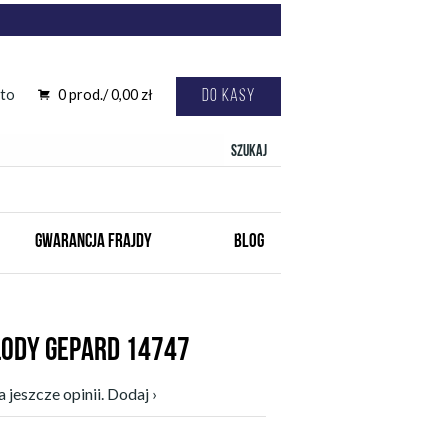
to
0
prod./
0,00
zł
Do kasy
Szukaj
GWARANCJA FRAJDY
BLOG
ŁODY GEPARD 14747
 jeszcze opinii. Dodaj ›