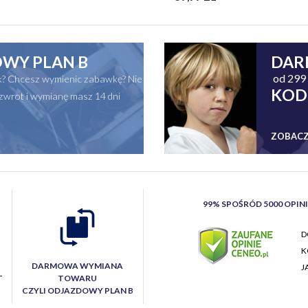
WY PLAN B
DAR
od 299 
ak? Chcesz wymienic zabawkę? Nie
KOD
zwrot i wymianę masz 14 dni
ZOBACZ
99% SPOŚRÓD 5000 OPIN
D
K
DARMOWA WYMIANA
J
T
TOWARU
CZYLI ODJAZDOWY PLAN B