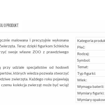
AJ O PRODUKT
ęcznie malowana i precyzyjnie wykonana
Kategoria produk
Zwierzęta. Teraz dzięki figurkom Schleicha
Płeć:
orzyć swoje własne ZOO z prawdziwego
Rodzaj:
Symbol:
Temat:
ą przy udziale specjalistów od hodowli
spertów, których wiedza pozwala stworzyć
Typ figurki:
dziwe zwierzęta. Każdego roku pojawiają
Wiek:
ki czemu kolekcja zwierząt może być wciąż
Wymaga baterii:
Wymiary figurki:
Wymiary opakow