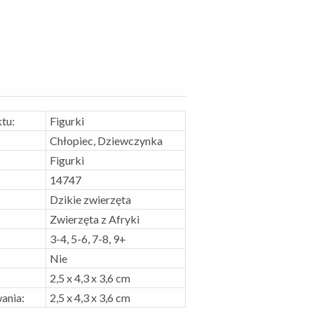
tu:
Figurki
Chłopiec, Dziewczynka
Figurki
14747
Dzikie zwierzęta
Zwierzęta z Afryki
3-4, 5-6, 7-8, 9+
Nie
2,5 x 4,3 x 3,6 cm
ania:
2,5 x 4,3 x 3,6 cm