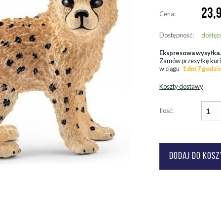
23,
Cena:
Dostępność:
dostęp
Ekspresowa wysyłka
Zamów przesyłkę kur
w ciągu
1 dni 7 godzi
Koszty dostawy
Ilość: