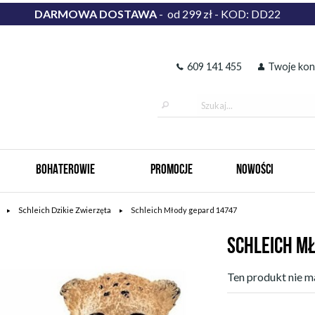
DARMOWA DOSTAWA
- od 299 zł - KOD: DD22
609 141 455
Twoje kon
BOHATEROWIE
PROMOCJE
NOWOŚCI
Schleich Dzikie Zwierzęta
Schleich Młody gepard 14747
SCHLEICH M
Ten produkt nie ma