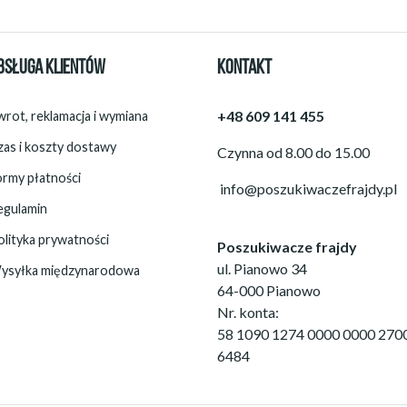
BSŁUGA KLIENTÓW
KONTAKT
+48 609 141 455
rot, reklamacja i wymiana
zas i koszty dostawy
Czynna od 8.00 do 15.00
ormy płatności
info@poszukiwaczefrajdy.pl
egulamin
olityka prywatności
Poszukiwacze frajdy
ul. Pianowo 34
ysyłka międzynarodowa
64-000 Pianowo
Nr. konta:
58 1090 1274 0000 0000 270
6484