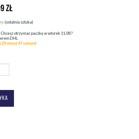
99
ZŁ
ny
(ostatnia sztuka)
.
Chcesz otrzymać paczkę w
wtorek 11.08
?
ierem DHL
n 29 minut 45 sekund