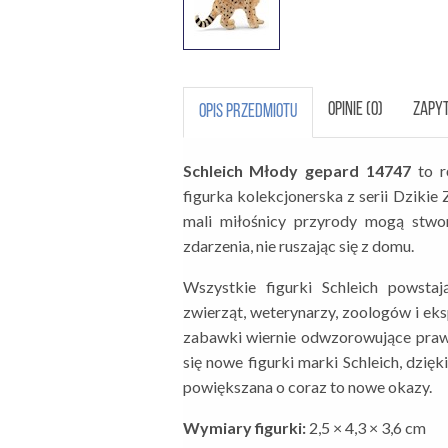
OPINIE (0)
ZAPYT
OPIS PRZEDMIOTU
Schleich Młody gepard 14747
to r
figurka kolekcjonerska z serii Dzikie 
mali miłośnicy przyrody mogą stw
zdarzenia, nie ruszając się z domu.
Wszystkie figurki Schleich powstaj
zwierząt, weterynarzy, zoologów i ek
zabawki wiernie odwzorowujące praw
się nowe figurki marki Schleich, dzię
powiększana o coraz to nowe okazy.
Wymiary figurki:
2,5 × 4,3 × 3,6 cm