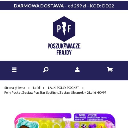
DARMOWA DOSTAWA
- od 299 zł - KOD: DD22
Strona główna
Lalki
LALKI POLLY POCKET
Polly Pocket Zestaw Pop Star Spotlight Zestaw Ubranek + 2 Lalki HKV97