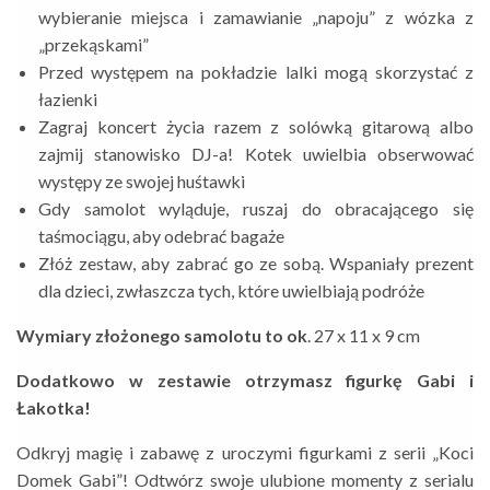
wybieranie miejsca i zamawianie „napoju” z wózka z
„przekąskami”
Przed występem na pokładzie lalki mogą skorzystać z
łazienki
Zagraj koncert życia razem z solówką gitarową albo
zajmij stanowisko DJ-a! Kotek uwielbia obserwować
występy ze swojej huśtawki
Gdy samolot wyląduje, ruszaj do obracającego się
taśmociągu, aby odebrać bagaże
Złóż zestaw, aby zabrać go ze sobą. Wspaniały prezent
dla dzieci, zwłaszcza tych, które uwielbiają podróże
Wymiary złożonego samolotu to ok
. 27 x 11 x 9 cm
Dodatkowo w zestawie otrzymasz figurkę Gabi i
Łakotka!
Odkryj magię i zabawę z uroczymi figurkami z serii „Koci
Domek Gabi”! Odtwórz swoje ulubione momenty z serialu