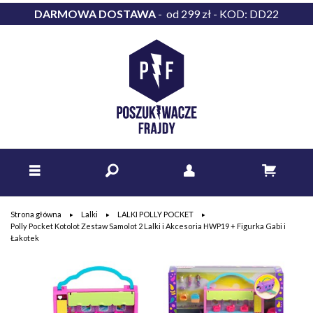
DARMOWA DOSTAWA
- od 299 zł - KOD: DD22
Strona główna
Lalki
LALKI POLLY POCKET
Polly Pocket Kotolot Zestaw Samolot 2 Lalki i Akcesoria HWP19 + Figurka Gabi i
Łakotek