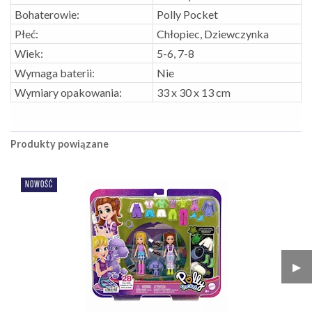
Bohaterowie:
Polly Pocket
Płeć:
Chłopiec, Dziewczynka
Wiek:
5-6, 7-8
Wymaga baterii:
Nie
Wymiary opakowania:
33 x 30 x 13 cm
Produkty powiązane
NOWOŚĆ
▶︎