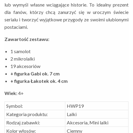
lub wymyśl własne wciągające historie. To idealny prezent
dla fanów, którzy chcą zanurzyć się w uroczym świecie
serialu i tworzyć wyjątkowe przygody ze swoimi ulubionymi
postaciami.
Zawartość zestawu:
1 samolot
2 mikrolalki
19 akcesoriów
+ figurka Gabi ok. 7 cm
+ figurka Łakotek ok. 4 cm
Wiek:
4+
Symbol:
HWP19
Kategoria produktu:
Lalki
Rodzaj zabawki:
Akcesoria, Mini lalki
Kolor włosów:
Ciemny