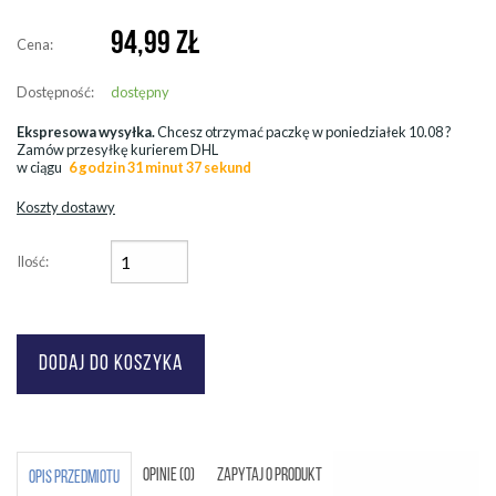
94,99
ZŁ
Cena:
Dostępność:
dostępny
Ekspresowa wysyłka.
Chcesz otrzymać paczkę w
poniedziałek 10.08
?
Zamów przesyłkę kurierem DHL
w ciągu
6 godzin 31 minut 37 sekund
Koszty dostawy
Ilość:
OPINIE (0)
ZAPYTAJ O PRODUKT
OPIS PRZEDMIOTU