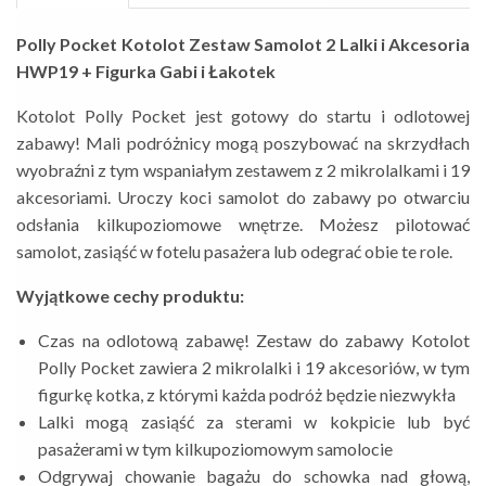
Polly Pocket Kotolot Zestaw Samolot 2 Lalki i Akcesoria
HWP19 + Figurka Gabi i Łakotek
Kotolot Polly Pocket jest gotowy do startu i odlotowej
zabawy! Mali podróżnicy mogą poszybować na skrzydłach
wyobraźni z tym wspaniałym zestawem z 2 mikrolalkami i 19
akcesoriami. Uroczy koci samolot do zabawy po otwarciu
odsłania kilkupoziomowe wnętrze. Możesz pilotować
samolot, zasiąść w fotelu pasażera lub odegrać obie te role.
Wyjątkowe cechy produktu:
Czas na odlotową zabawę! Zestaw do zabawy Kotolot
Polly Pocket zawiera 2 mikrolalki i 19 akcesoriów, w tym
figurkę kotka, z którymi każda podróż będzie niezwykła
Lalki mogą zasiąść za sterami w kokpicie lub być
pasażerami w tym kilkupoziomowym samolocie
Odgrywaj chowanie bagażu do schowka nad głową,