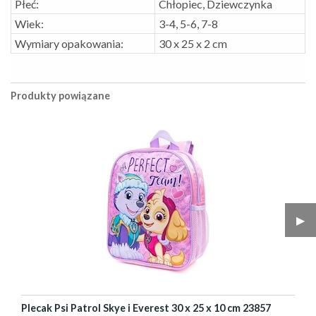
Płeć:
Chłopiec, Dziewczynka
Wiek:
3-4, 5-6, 7-8
Wymiary opakowania:
30 x 25 x 2 cm
Produkty powiązane
▶︎
Plecak Psi Patrol Skye i Everest 30 x 25 x 10 cm 23857