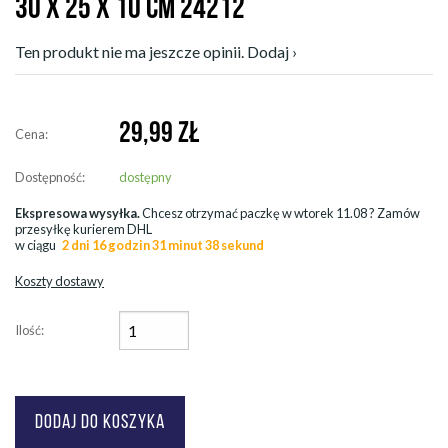
30 X 25 X 10 CM 24212
Ten produkt nie ma jeszcze opinii. Dodaj ›
29,99
ZŁ
Cena:
Dostępność:
dostępny
Ekspresowa wysyłka.
Chcesz otrzymać paczkę w
wtorek 11.08
? Zamów
przesyłkę kurierem DHL
w ciągu
2 dni 16 godzin 31 minut 36 sekund
Koszty dostawy
Ilość: