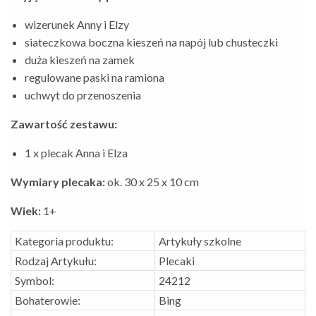
wizerunek Anny i Elzy
siateczkowa boczna kieszeń na napój lub chusteczki
duża kieszeń na zamek
regulowane paski na ramiona
uchwyt do przenoszenia
Zawartość zestawu:
1 x plecak Anna i Elza
Wymiary plecaka:
ok. 30 x 25 x 10 cm
Wiek:
1+
Kategoria produktu:
Artykuły szkolne
Rodzaj Artykułu:
Plecaki
Symbol:
24212
Bohaterowie:
Bing