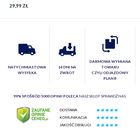
29,99 ZŁ
DARMOWA WYMIANA
NATYCHMIASTOWA
14 DNI NA
TOWARU
WYSYŁKA
ZWROT
CZYLI ODJAZDOWY
PLAN B
99% SPOŚRÓD 5000 OPINII POLECA
NASZ SKLEP. SPRAWDŹ NAS:
DOSTAWA
KOMUNIKACJA
JAKOŚĆ OBSŁUGI