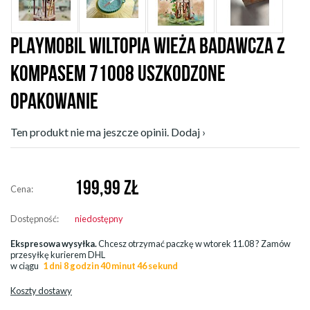
PLAYMOBIL WILTOPIA WIEŻA BADAWCZA Z
KOMPASEM 71008 USZKODZONE
OPAKOWANIE
Ten produkt nie ma jeszcze opinii. Dodaj ›
199,99
ZŁ
Cena:
Dostępność:
niedostępny
Ekspresowa wysyłka.
Chcesz otrzymać paczkę w
wtorek 11.08
? Zamów
przesyłkę kurierem DHL
w ciągu
1 dni 8 godzin 40 minut 46 sekund
Koszty dostawy