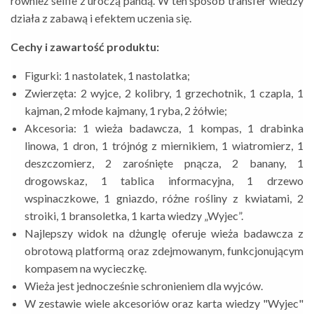
również selfie z uroczą pandą. W ten sposób transfer wiedzy
działa z zabawą i efektem uczenia się.
Cechy i zawartość produktu:
Figurki: 1 nastolatek, 1 nastolatka;
Zwierzęta: 2 wyjce, 2 kolibry, 1 grzechotnik, 1 czapla, 1
kajman, 2 młode kajmany, 1 ryba, 2 żółwie;
Akcesoria: 1 wieża badawcza, 1 kompas, 1 drabinka
linowa, 1 dron, 1 trójnóg z miernikiem, 1 wiatromierz, 1
deszczomierz, 2 zarośnięte pnącza, 2 banany, 1
drogowskaz, 1 tablica informacyjna, 1 drzewo
wspinaczkowe, 1 gniazdo, różne rośliny z kwiatami, 2
stroiki, 1 bransoletka, 1 karta wiedzy „Wyjec”.
Najlepszy widok na dżunglę oferuje wieża badawcza z
obrotową platformą oraz zdejmowanym, funkcjonującym
kompasem na wycieczkę.
Wieża jest jednocześnie schronieniem dla wyjców.
W zestawie wiele akcesoriów oraz karta wiedzy "Wyjec"