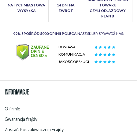
NATYCHMIASTOWA
14 DNI NA
TOWARU
WYSYŁKA
ZWROT
CZYLI ODJAZDOWY
PLAN B
99% SPOŚRÓD 5000 OPINII POLECA
NASZ SKLEP. SPRAWDŹ NAS:
DOSTAWA
KOMUNIKACJA
JAKOŚĆ OBSŁUGI
INFORMACJE
O firmie
Gwarancja frajdy
Zostań Poszukiwaczem Frajdy