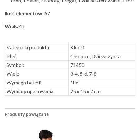
dron, 1 balon, 3 roboty, 1 regał, 1 zdalne sterowanie, 1 tort
Ilość elementów:
67
Wiek:
4+
Kategoria produktu:
Klocki
Płeć:
Chłopiec, Dziewczynka
Symbol:
71450
Wiek:
3-4, 5-6, 7-8
Wymaga baterii:
Nie
Wymiary opakowania:
25 x 15 x 7 cm
Produkty powiązane