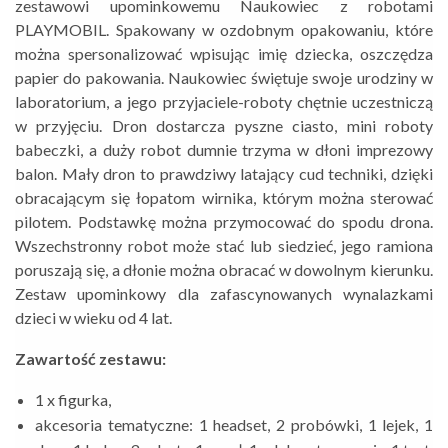
zestawowi upominkowemu Naukowiec z robotami
PLAYMOBIL. Spakowany w ozdobnym opakowaniu, które
można spersonalizować wpisując imię dziecka, oszczędza
papier do pakowania. Naukowiec świętuje swoje urodziny w
laboratorium, a jego przyjaciele-roboty chętnie uczestniczą
w przyjęciu. Dron dostarcza pyszne ciasto, mini roboty
babeczki, a duży robot dumnie trzyma w dłoni imprezowy
balon. Mały dron to prawdziwy latający cud techniki, dzięki
obracającym się łopatom wirnika, którym można sterować
pilotem. Podstawkę można przymocować do spodu drona.
Wszechstronny robot może stać lub siedzieć, jego ramiona
poruszają się, a dłonie można obracać w dowolnym kierunku.
Zestaw upominkowy dla zafascynowanych wynalazkami
dzieci w wieku od 4 lat.
Zawartość zestawu:
1 x figurka,
akcesoria tematyczne: 1 headset, 2 probówki, 1 lejek, 1