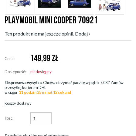
PLAYMOBIL MINI COOPER 70921
Ten produkt nie ma jeszcze opinii. Dodaj ›
149,99
ZŁ
Cena:
Dostępność:
niedostępny
Ekspresowa wysyłka.
Chcesz otrzymać paczkę w
piątek 7.08
? Zamów
przesyłkę kurierem DHL
w ciągu
11 godzin 35 minut 10 sekund
Koszty dostawy
Ilość:
Produkt chwilowo niedostępny