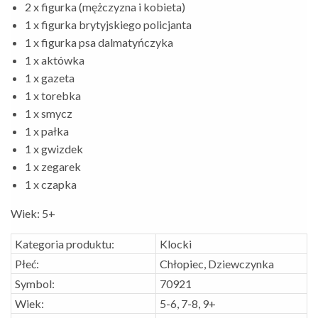
2 x figurka (mężczyzna i kobieta)
1 x figurka brytyjskiego policjanta
1 x figurka psa dalmatyńczyka
1 x aktówka
1 x gazeta
1 x torebka
1 x smycz
1 x pałka
1 x gwizdek
1 x zegarek
1 x czapka
Wiek: 5+
Kategoria produktu:
Klocki
Płeć:
Chłopiec, Dziewczynka
Symbol:
70921
Wiek:
5-6, 7-8, 9+