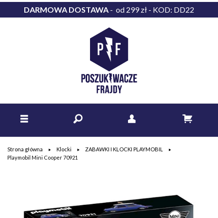
DARMOWA DOSTAWA
- od 299 zł - KOD: DD22
Strona główna
Klocki
ZABAWKI I KLOCKI PLAYMOBIL
Playmobil Mini Cooper 70921