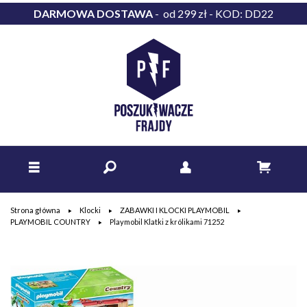
DARMOWA DOSTAWA
- od 299 zł - KOD: DD22
Strona główna
Klocki
ZABAWKI I KLOCKI PLAYMOBIL
PLAYMOBIL COUNTRY
Playmobil Klatki z królikami 71252