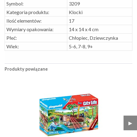
Symbol:
3209
Kategoria produktu:
Klocki
Ilość elementów:
17
Wymiary opakowania:
14 x 14 x 4 cm
Płeć:
Chłopiec, Dziewczynka
Wiek:
5-6, 7-8, 9+
Produkty powiązane
▶︎